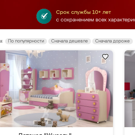
Срок службы 10+ лет
с сохранением всех характери
а:
По популярности
Сначала дешевле
Сначала дороже