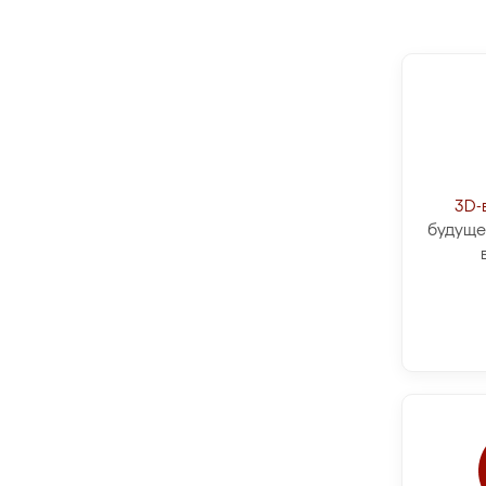
3D-
будуще