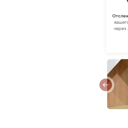
Отслеж
вашег
через 