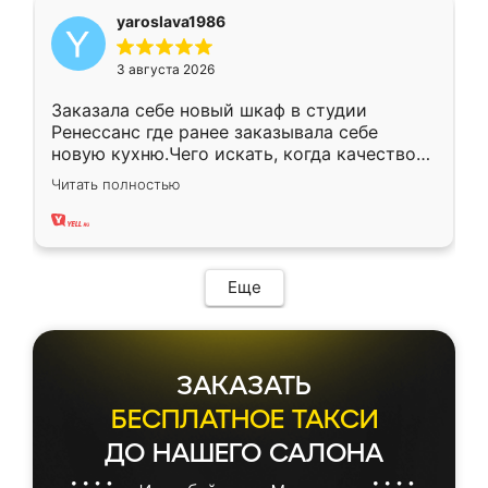
yaroslava1986
3 августа 2026
Заказала себе новый шкаф в студии
Ренессанс где ранее заказывала себе
новую кухню.Чего искать, когда качеством
вполне довольна. Служит кухня уже почти
Читать полностью
два года, нареканий нет.
Еще
ЗАКАЗАТЬ
БЕСПЛАТНОЕ ТАКСИ
ДО НАШЕГО САЛОНА