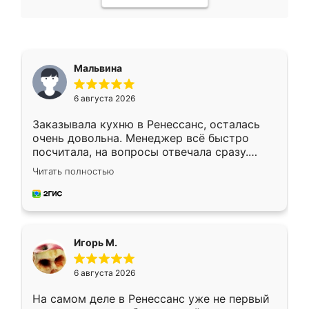
Мальвина
6 августа 2026
Заказывала кухню в Ренессанс, осталась
очень довольна. Менеджер всё быстро
посчитала, на вопросы отвечала сразу.
Замерщик приехал в субботу, подошёл к
Читать полностью
делу со всей ответственностью. Собрали
за день, ребята работали аккуратно, даже
пыли почти не было. Качество отличное,
ящики ходят плавно, ничего не скрипит.
Всё подошло как влитое.
Игорь М.
6 августа 2026
На самом деле в Ренессанс уже не первый