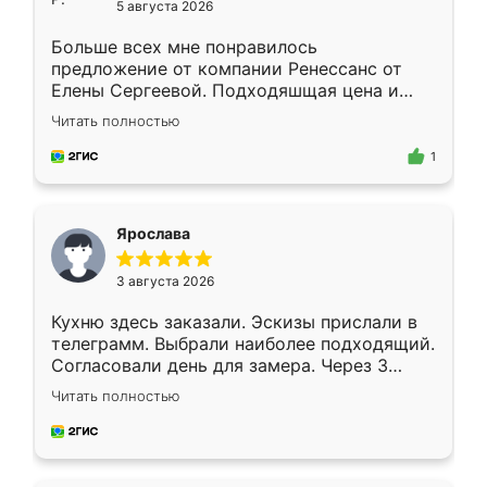
5 августа 2026
Больше всех мне понравилось
предложение от компании Ренессанс от
Елены Сергеевой. Подходяшщая цена и
короткие сроки изготовления. Приехавший
Читать полностью
для замера сотрудник Владислав
предложил по моему эскизу самый
1
подходящий вариант шкафа. Немного его
видоизменил, получилось даже лучше, чем
я хотела.
Ярослава
3 августа 2026
Кухню здесь заказали. Эскизы прислали в
телеграмм. Выбрали наиболее подходящий.
Согласовали день для замера. Через 3
недели кухня была уже готова. Остались
Читать полностью
довольны работой. Спасибо Ренессанс
мебель за качественную работу!