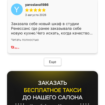
yaroslava1986
3 августа 2026
Заказала себе новый шкаф в студии
Ренессанс где ранее заказывала себе
новую кухню.Чего искать, когда качеством
вполне довольна. Служит кухня уже почти
Читать полностью
два года, нареканий нет.
Еще
ЗАКАЗАТЬ
БЕСПЛАТНОЕ ТАКСИ
ДО НАШЕГО САЛОНА