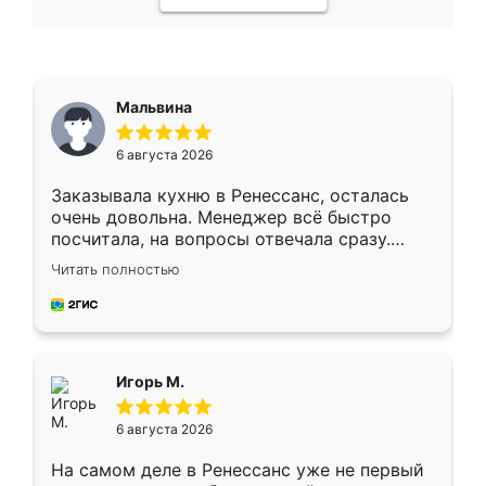
Мальвина
6 августа 2026
Заказывала кухню в Ренессанс, осталась
очень довольна. Менеджер всё быстро
посчитала, на вопросы отвечала сразу.
Замерщик приехал в субботу, подошёл к
Читать полностью
делу со всей ответственностью. Собрали
за день, ребята работали аккуратно, даже
пыли почти не было. Качество отличное,
ящики ходят плавно, ничего не скрипит.
Всё подошло как влитое.
Игорь М.
6 августа 2026
На самом деле в Ренессанс уже не первый