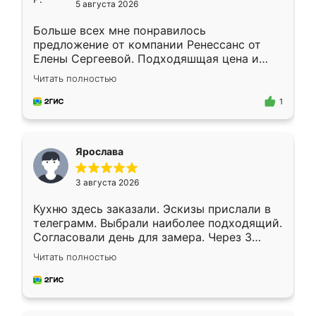
5 августа 2026
Больше всех мне понравилось
предложение от компании Ренессанс от
Елены Сергеевой. Подходяшщая цена и
короткие сроки изготовления. Приехавший
Читать полностью
для замера сотрудник Владислав
предложил по моему эскизу самый
1
подходящий вариант шкафа. Немного его
видоизменил, получилось даже лучше, чем
я хотела.
Ярослава
3 августа 2026
Кухню здесь заказали. Эскизы прислали в
телеграмм. Выбрали наиболее подходящий.
Согласовали день для замера. Через 3
недели кухня была уже готова. Остались
Читать полностью
довольны работой. Спасибо Ренессанс
мебель за качественную работу!