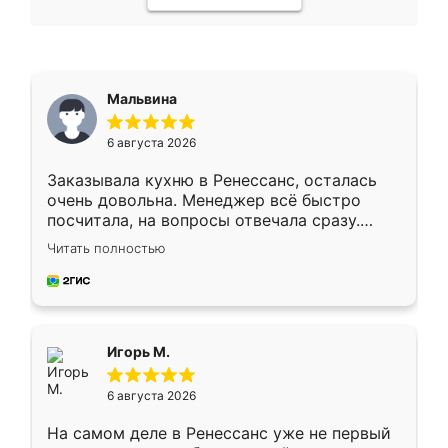
Мальвина
6 августа 2026
Заказывала кухню в Ренессанс, осталась
очень довольна. Менеджер всё быстро
посчитала, на вопросы отвечала сразу.
Замерщик приехал в субботу, подошёл к
Читать полностью
делу со всей ответственностью. Собрали
за день, ребята работали аккуратно, даже
пыли почти не было. Качество отличное,
ящики ходят плавно, ничего не скрипит.
Всё подошло как влитое.
Игорь М.
6 августа 2026
На самом деле в Ренессанс уже не первый