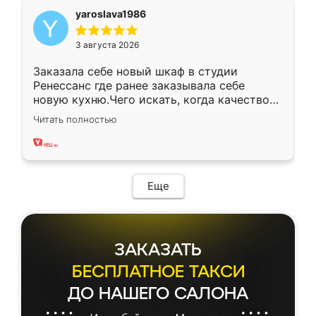
yaroslava1986
3 августа 2026
Заказала себе новый шкаф в студии
Ренессанс где ранее заказывала себе
новую кухню.Чего искать, когда качеством
вполне довольна. Служит кухня уже почти
Читать полностью
два года, нареканий нет.
Еще
ЗАКАЗАТЬ
БЕСПЛАТНОЕ ТАКСИ
ДО НАШЕГО САЛОНА