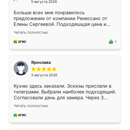
5 августа 2026
Больше всех мне понравилось
предложение от компании Ренессанс от
Елены Сергеевой. Подходяшщая цена и
короткие сроки изготовления. Приехавший
Читать полностью
для замера сотрудник Владислав
предложил по моему эскизу самый
1
подходящий вариант шкафа. Немного его
видоизменил, получилось даже лучше, чем
я хотела.
Ярослава
3 августа 2026
Кухню здесь заказали. Эскизы прислали в
телеграмм. Выбрали наиболее подходящий.
Согласовали день для замера. Через 3
недели кухня была уже готова. Остались
Читать полностью
довольны работой. Спасибо Ренессанс
мебель за качественную работу!