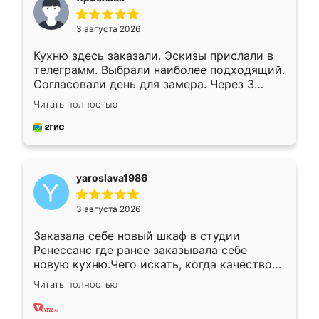
3 августа 2026
Кухню здесь заказали. Эскизы прислали в
телеграмм. Выбрали наиболее подходящий.
Согласовали день для замера. Через 3
недели кухня была уже готова. Остались
Читать полностью
довольны работой. Спасибо Ренессанс
мебель за качественную работу!
yaroslava1986
3 августа 2026
Заказала себе новый шкаф в студии
Ренессанс где ранее заказывала себе
новую кухню.Чего искать, когда качеством
вполне довольна. Служит кухня уже почти
Читать полностью
два года, нареканий нет.