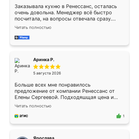
Заказывала кухню в Ренессанс, осталась
очень довольна. Менеджер всё быстро
посчитала, на вопросы отвечала сразу.
Замерщик приехал в субботу, подошёл к
Читать полностью
делу со всей ответственностью. Собрали
за день, ребята работали аккуратно, даже
пыли почти не было. Качество отличное,
ящики ходят плавно, ничего не скрипит.
Всё подошло как влитое.
Аринка Р.
5 августа 2026
Больше всех мне понравилось
предложение от компании Ренессанс от
Елены Сергеевой. Подходяшщая цена и
короткие сроки изготовления. Приехавший
Читать полностью
для замера сотрудник Владислав
предложил по моему эскизу самый
1
подходящий вариант шкафа. Немного его
видоизменил, получилось даже лучше, чем
я хотела.
Ярослава