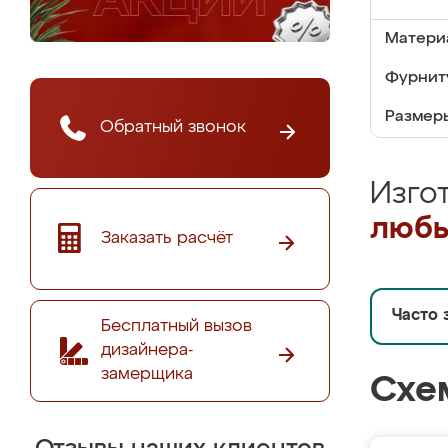
Матери
Фурнит
Размер
Обратный звонок
Изго
любы
Заказать расчёт
Часто 
Бесплатный вызов
дизайнера-
замерщика
Схе