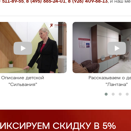
 511-89-55
,
8 (495) 665-24-01
,
8 (926) 409-68-13
, и наш м
Описание детской
Рассказываем о д
"Сильвания"
"Лантана"
ИКСИРУЕМ СКИДКУ В 5%