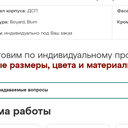
ал корпуса:
ДСП
Фаса
ура:
Boyard, Blum
Кром
ы:
индивидуально под Ваш заказ
товим по индивидуальному про
е размеры, цвета и материа
задаваемые вопросы
ма работы