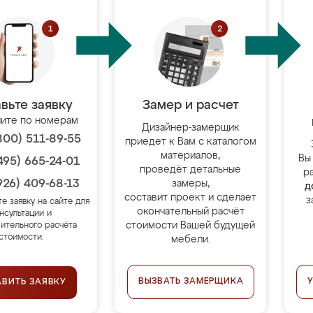
вьте заявку
Замер и расчет
ите по номерам
Дизайнер-замерщик
800) 511-89-55
приедет к Вам с каталогом
материалов,
Вы
495) 665-24-01
проведёт детальные
р
926) 409-68-13
замеры,
д
составит проект и сделает
з
те заявку на сайте для
окончательный расчёт
нсультации и
стоимости Вашей будущей
ительного расчёта
стоимости.
мебели.
ВЫЗВАТЬ ЗАМЕРЩИКА
АВИТЬ ЗАЯВКУ