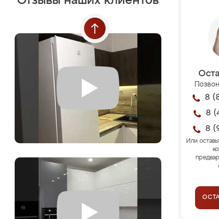
Отзывы наших клиентов
Оста
Позвон
8 (
8 (
8 (
Или оставь
ко
предвар
ОСТ