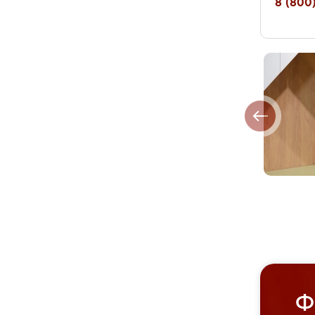
8 (800)
Ф