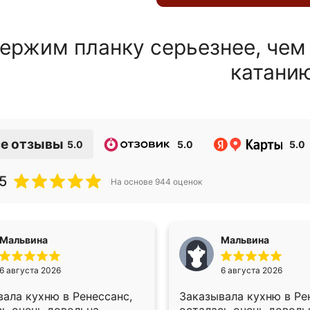
ержим планку серьезнее, чем
катани
е отзывы
5.0
5.0
5.0
5
На основе
944
оценок
Мальвина
Мальвина
6 августа 2026
6 августа 2026
ала кухню в Ренессанс,
Заказывала кухню в Ре