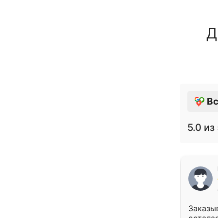
Д
Вс
5.0
из 
Заказыв