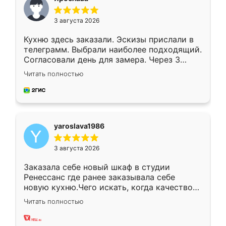
3 августа 2026
Кухню здесь заказали. Эскизы прислали в
телеграмм. Выбрали наиболее подходящий.
Согласовали день для замера. Через 3
недели кухня была уже готова. Остались
Читать полностью
довольны работой. Спасибо Ренессанс
мебель за качественную работу!
yaroslava1986
3 августа 2026
Заказала себе новый шкаф в студии
Ренессанс где ранее заказывала себе
новую кухню.Чего искать, когда качеством
вполне довольна. Служит кухня уже почти
Читать полностью
два года, нареканий нет.