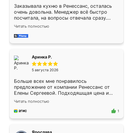
Заказывала кухню в Ренессанс, осталась
очень довольна. Менеджер всё быстро
посчитала, на вопросы отвечала сразу.
Замерщик приехал в субботу, подошёл к
Читать полностью
делу со всей ответственностью. Собрали
за день, ребята работали аккуратно, даже
пыли почти не было. Качество отличное,
ящики ходят плавно, ничего не скрипит.
Всё подошло как влитое.
Аринка Р.
5 августа 2026
Больше всех мне понравилось
предложение от компании Ренессанс от
Елены Сергеевой. Подходяшщая цена и
короткие сроки изготовления. Приехавший
Читать полностью
для замера сотрудник Владислав
предложил по моему эскизу самый
1
подходящий вариант шкафа. Немного его
видоизменил, получилось даже лучше, чем
я хотела.
Ярослава