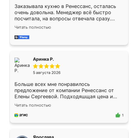
Заказывала кухню в Ренессанс, осталась
очень довольна. Менеджер всё быстро
посчитала, на вопросы отвечала сразу.
Замерщик приехал в субботу, подошёл к
Читать полностью
делу со всей ответственностью. Собрали
за день, ребята работали аккуратно, даже
пыли почти не было. Качество отличное,
ящики ходят плавно, ничего не скрипит.
Всё подошло как влитое.
Аринка Р.
5 августа 2026
Больше всех мне понравилось
предложение от компании Ренессанс от
Елены Сергеевой. Подходяшщая цена и
короткие сроки изготовления. Приехавший
Читать полностью
для замера сотрудник Владислав
предложил по моему эскизу самый
1
подходящий вариант шкафа. Немного его
видоизменил, получилось даже лучше, чем
я хотела.
Ярослава