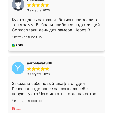
3 августа 2026
Кухню здесь заказали. Эскизы прислали в
телеграмм. Выбрали наиболее подходящий.
Согласовали день для замера. Через 3
недели кухня была уже готова. Остались
Читать полностью
довольны работой. Спасибо Ренессанс
мебель за качественную работу!
yaroslava1986
3 августа 2026
Заказала себе новый шкаф в студии
Ренессанс где ранее заказывала себе
новую кухню.Чего искать, когда качеством
вполне довольна. Служит кухня уже почти
Читать полностью
два года, нареканий нет.