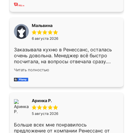
хорошее сборка достаточно быстрая,
также адекватные цены. До этого
сравнивал с разными конкурентами в этом
сегменте ,выбор у конкурентов куда
Мальвина
меньше, здесь же он более разнообразный.
Мне нравится ,если что-то потребуется из
6 августа 2026
мебели буду заказывать только здесь.
Заказывала кухню в Ренессанс, осталась
очень довольна. Менеджер всё быстро
посчитала, на вопросы отвечала сразу.
Замерщик приехал в субботу, подошёл к
Читать полностью
делу со всей ответственностью. Собрали
за день, ребята работали аккуратно, даже
пыли почти не было. Качество отличное,
ящики ходят плавно, ничего не скрипит.
Всё подошло как влитое.
Аринка Р.
5 августа 2026
Больше всех мне понравилось
предложение от компании Ренессанс от