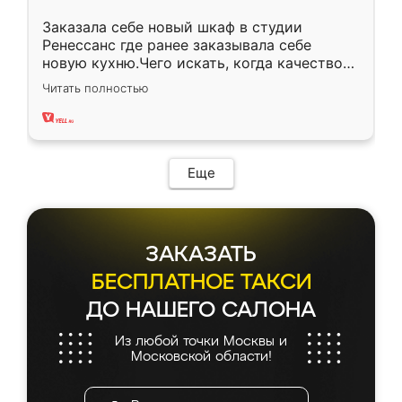
Заказала себе новый шкаф в студии
Ренессанс где ранее заказывала себе
новую кухню.Чего искать, когда качеством
вполне довольна. Служит кухня уже почти
Читать полностью
два года, нареканий нет.
Еще
ЗАКАЗАТЬ
БЕСПЛАТНОЕ ТАКСИ
ДО НАШЕГО САЛОНА
Из любой точки Москвы и
Московской области!