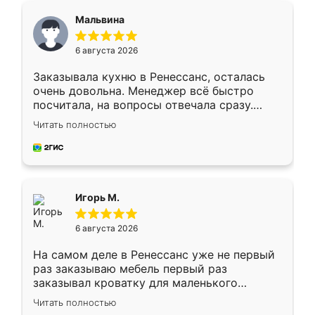
Мальвина
6 августа 2026
Заказывала кухню в Ренессанс, осталась
очень довольна. Менеджер всё быстро
посчитала, на вопросы отвечала сразу.
Замерщик приехал в субботу, подошёл к
Читать полностью
делу со всей ответственностью. Собрали
за день, ребята работали аккуратно, даже
пыли почти не было. Качество отличное,
ящики ходят плавно, ничего не скрипит.
Всё подошло как влитое.
Игорь М.
6 августа 2026
На самом деле в Ренессанс уже не первый
раз заказываю мебель первый раз
заказывал кроватку для маленького
ребёнка при его рождении ,во второй раз
Читать полностью
заказал шкаф-купе. По качеству очень