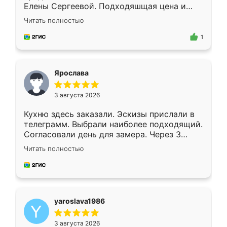
Елены Сергеевой. Подходяшщая цена и
короткие сроки изготовления. Приехавший
Читать полностью
для замера сотрудник Владислав
предложил по моему эскизу самый
1
подходящий вариант шкафа. Немного его
видоизменил, получилось даже лучше, чем
я хотела.
Ярослава
3 августа 2026
Кухню здесь заказали. Эскизы прислали в
телеграмм. Выбрали наиболее подходящий.
Согласовали день для замера. Через 3
недели кухня была уже готова. Остались
Читать полностью
довольны работой. Спасибо Ренессанс
мебель за качественную работу!
yaroslava1986
3 августа 2026