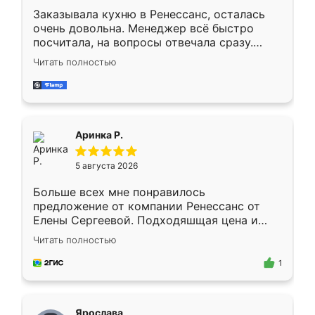
Заказывала кухню в Ренессанс, осталась
очень довольна. Менеджер всё быстро
посчитала, на вопросы отвечала сразу.
Замерщик приехал в субботу, подошёл к
Читать полностью
делу со всей ответственностью. Собрали
за день, ребята работали аккуратно, даже
пыли почти не было. Качество отличное,
ящики ходят плавно, ничего не скрипит.
Всё подошло как влитое.
Аринка Р.
5 августа 2026
Больше всех мне понравилось
предложение от компании Ренессанс от
Елены Сергеевой. Подходяшщая цена и
короткие сроки изготовления. Приехавший
Читать полностью
для замера сотрудник Владислав
предложил по моему эскизу самый
1
подходящий вариант шкафа. Немного его
видоизменил, получилось даже лучше, чем
я хотела.
Ярослава