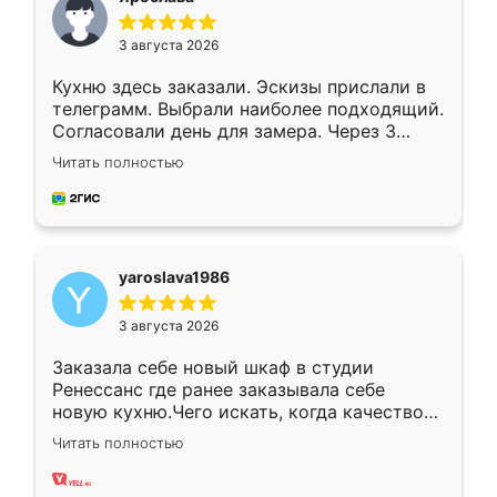
3 августа 2026
Кухню здесь заказали. Эскизы прислали в
телеграмм. Выбрали наиболее подходящий.
Согласовали день для замера. Через 3
недели кухня была уже готова. Остались
Читать полностью
довольны работой. Спасибо Ренессанс
мебель за качественную работу!
yaroslava1986
3 августа 2026
Заказала себе новый шкаф в студии
Ренессанс где ранее заказывала себе
новую кухню.Чего искать, когда качеством
вполне довольна. Служит кухня уже почти
Читать полностью
два года, нареканий нет.