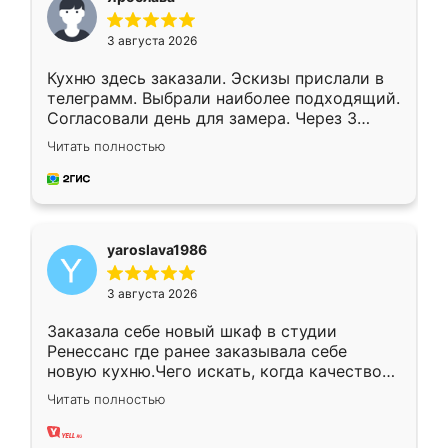
3 августа 2026
Кухню здесь заказали. Эскизы прислали в
телеграмм. Выбрали наиболее подходящий.
Согласовали день для замера. Через 3
недели кухня была уже готова. Остались
Читать полностью
довольны работой. Спасибо Ренессанс
мебель за качественную работу!
yaroslava1986
3 августа 2026
Заказала себе новый шкаф в студии
Ренессанс где ранее заказывала себе
новую кухню.Чего искать, когда качеством
вполне довольна. Служит кухня уже почти
Читать полностью
два года, нареканий нет.