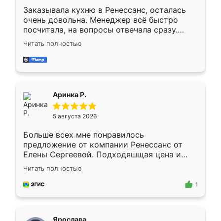
Заказывала кухню в Ренессанс, осталась
очень довольна. Менеджер всё быстро
посчитала, на вопросы отвечала сразу.
Замерщик приехал в субботу, подошёл к
Читать полностью
делу со всей ответственностью. Собрали
за день, ребята работали аккуратно, даже
пыли почти не было. Качество отличное,
ящики ходят плавно, ничего не скрипит.
Всё подошло как влитое.
Аринка Р.
5 августа 2026
Больше всех мне понравилось
предложение от компании Ренессанс от
Елены Сергеевой. Подходяшщая цена и
короткие сроки изготовления. Приехавший
Читать полностью
для замера сотрудник Владислав
предложил по моему эскизу самый
1
подходящий вариант шкафа. Немного его
видоизменил, получилось даже лучше, чем
я хотела.
Ярослава