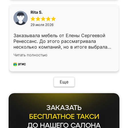
Rita S.
29 июля 2026
Заказывала мебель от Елены Сергеевой
Ренессанс. До этого рассматривала
несколько компаний, но в итоге выбрала
эту. Сначала обговорили условия, потом
Читать полностью
приехал замерщик, всё спокойно объяснил
и снял размеры. Изготовили в срок, с
доставкой тоже никаких проблем не
возникло. Сборку выполнили аккуратно,
мебель сразу встала на свое место без
Еще
каких-либо доработок. Качеством осталась
довольна, все выглядит так, как и ожидала.
ЗАКАЗАТЬ
БЕСПЛАТНОЕ ТАКСИ
ДО НАШЕГО САЛОНА