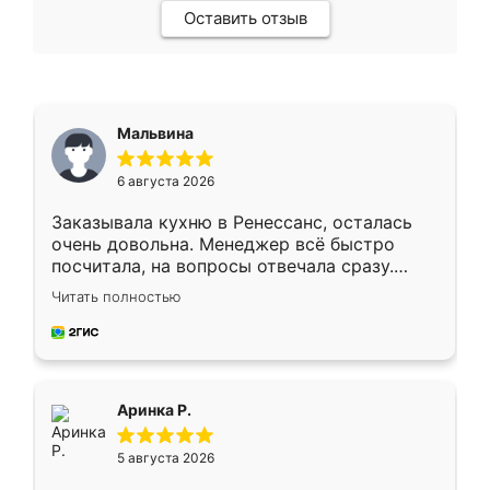
Оставить отзыв
Мальвина
6 августа 2026
Заказывала кухню в Ренессанс, осталась
очень довольна. Менеджер всё быстро
посчитала, на вопросы отвечала сразу.
Замерщик приехал в субботу, подошёл к
Читать полностью
делу со всей ответственностью. Собрали
за день, ребята работали аккуратно, даже
пыли почти не было. Качество отличное,
ящики ходят плавно, ничего не скрипит.
Всё подошло как влитое.
Аринка Р.
5 августа 2026