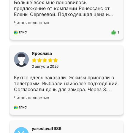
Больше всех мне понравилось
предложение от компании Ренессанс от
Елены Сергеевой. Подходяшщая цена и
короткие сроки изготовления. Приехавший
Читать полностью
для замера сотрудник Владислав
предложил по моему эскизу самый
1
подходящий вариант шкафа. Немного его
видоизменил, получилось даже лучше, чем
я хотела.
Ярослава
3 августа 2026
Кухню здесь заказали. Эскизы прислали в
телеграмм. Выбрали наиболее подходящий.
Согласовали день для замера. Через 3
недели кухня была уже готова. Остались
Читать полностью
довольны работой. Спасибо Ренессанс
мебель за качественную работу!
yaroslava1986