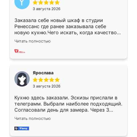
3 августа 2026
Заказала себе новый шкаф в студии
Ренессанс где ранее заказывала себе
новую кухню.Чего искать, когда качеством
вполне довольна. Служит кухня уже почти
Читать полностью
два года, нареканий нет.
Ярослава
3 августа 2026
Кухню здесь заказали. Эскизы прислали в
телеграмм. Выбрали наиболее подходящий.
Согласовали день для замера. Через 3
недели кухня была уже готова. Остались
Читать полностью
довольны работой. Спасибо Ренессанс
мебель за качественную работу!