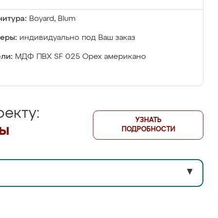
итура:
Boyard, Blum
еры:
индивидуально под Ваш заказ
ли:
МДФ ПBX SF 025 Орех американо
екту:
УЗНАТЬ
лы
ПОДРОБНОСТИ
▼