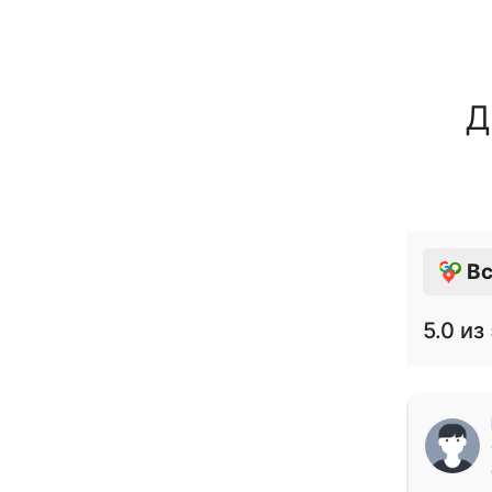
Д
Вс
5.0
из 