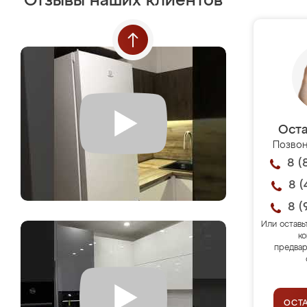
Отзывы наших клиентов
Оста
Позвон
8 (
8 (
8 (
Или оставь
ко
предвар
ОСТ