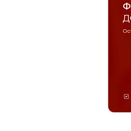
Ф
Д
Ост