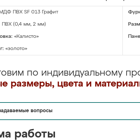
МДФ ПВХ SF 013 Графит
Фурн
:
ПВХ (0,4 мм, 2 мм)
Разм
овка:
«Калисто»
Пане
г:
«золото»
товим по индивидуальному про
е размеры, цвета и материа
задаваемые вопросы
ма работы