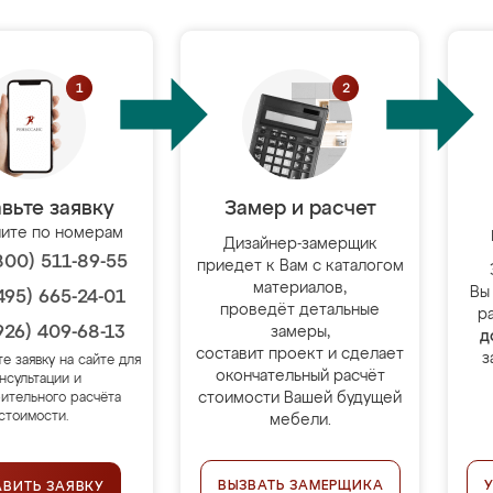
вьте заявку
Замер и расчет
ите по номерам
Дизайнер-замерщик
800) 511-89-55
приедет к Вам с каталогом
материалов,
Вы
495) 665-24-01
проведёт детальные
р
926) 409-68-13
замеры,
д
составит проект и сделает
з
те заявку на сайте для
окончательный расчёт
нсультации и
стоимости Вашей будущей
ительного расчёта
стоимости.
мебели.
ВЫЗВАТЬ ЗАМЕРЩИКА
АВИТЬ ЗАЯВКУ