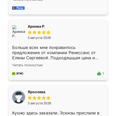
делу со всей ответственностью. Собрали
за день, ребята работали аккуратно, даже
пыли почти не было. Качество отличное,
ящики ходят плавно, ничего не скрипит.
Всё подошло как влитое.
Аринка Р.
5 августа 2026
Больше всех мне понравилось
предложение от компании Ренессанс от
Елены Сергеевой. Подходяшщая цена и
короткие сроки изготовления. Приехавший
Читать полностью
для замера сотрудник Владислав
предложил по моему эскизу самый
1
подходящий вариант шкафа. Немного его
видоизменил, получилось даже лучше, чем
я хотела.
Ярослава
3 августа 2026
Кухню здесь заказали. Эскизы прислали в