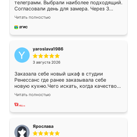
телеграмм. Выбрали наиболее подходящий.
Согласовали день для замера. Через 3
недели кухня была уже готова. Остались
Читать полностью
довольны работой. Спасибо Ренессанс
мебель за качественную работу!
yaroslava1986
3 августа 2026
Заказала себе новый шкаф в студии
Ренессанс где ранее заказывала себе
новую кухню.Чего искать, когда качеством
вполне довольна. Служит кухня уже почти
Читать полностью
два года, нареканий нет.
Ярослава