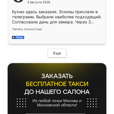
3 августа 2026
Кухню здесь заказали. Эскизы прислали в
телеграмм. Выбрали наиболее подходящий.
Согласовали день для замера. Через 3
недели кухня была уже готова. Остались
Читать полностью
довольны работой. Спасибо Ренессанс
мебель за качественную работу!
Еще
ЗАКАЗАТЬ
БЕСПЛАТНОЕ ТАКСИ
ДО НАШЕГО САЛОНА
Из любой точки Москвы и
Московской области!