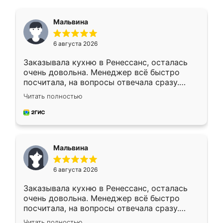
Мальвина
6 августа 2026
Заказывала кухню в Ренессанс, осталась
очень довольна. Менеджер всё быстро
посчитала, на вопросы отвечала сразу.
Замерщик приехал в субботу, подошёл к
Читать полностью
делу со всей ответственностью. Собрали
за день, ребята работали аккуратно, даже
пыли почти не было. Качество отличное,
ящики ходят плавно, ничего не скрипит.
Всё подошло как влитое.
Мальвина
6 августа 2026
Заказывала кухню в Ренессанс, осталась
очень довольна. Менеджер всё быстро
посчитала, на вопросы отвечала сразу.
Замерщик приехал в субботу, подошёл к
Читать полностью