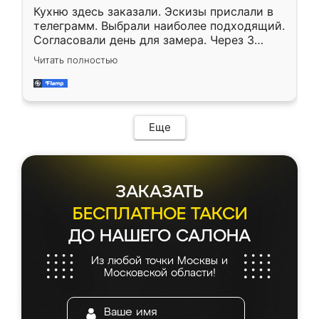
Кухню здесь заказали. Эскизы прислали в
телеграмм. Выбрали наиболее подходящий.
Согласовали день для замера. Через 3
недели кухня была уже готова. Остались
Читать полностью
довольны работой. Спасибо Ренессанс
мебель за качественную работу!
Еще
ЗАКАЗАТЬ
БЕСПЛАТНОЕ ТАКСИ
ДО НАШЕГО САЛОНА
Из любой точки Москвы и
Московской области!