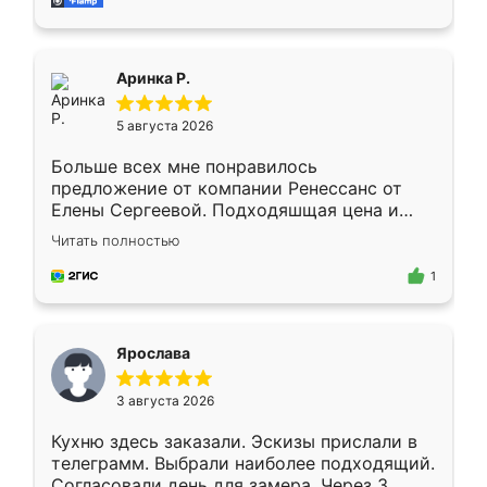
за день, ребята работали аккуратно, даже
пыли почти не было. Качество отличное,
ящики ходят плавно, ничего не скрипит.
Всё подошло как влитое.
Аринка Р.
5 августа 2026
Больше всех мне понравилось
предложение от компании Ренессанс от
Елены Сергеевой. Подходяшщая цена и
короткие сроки изготовления. Приехавший
Читать полностью
для замера сотрудник Владислав
предложил по моему эскизу самый
1
подходящий вариант шкафа. Немного его
видоизменил, получилось даже лучше, чем
я хотела.
Ярослава
3 августа 2026
Кухню здесь заказали. Эскизы прислали в
телеграмм. Выбрали наиболее подходящий.
Согласовали день для замера. Через 3