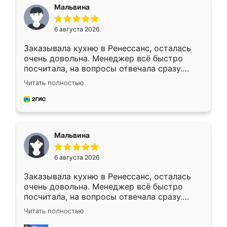
Мальвина
6 августа 2026
Заказывала кухню в Ренессанс, осталась
очень довольна. Менеджер всё быстро
посчитала, на вопросы отвечала сразу.
Замерщик приехал в субботу, подошёл к
Читать полностью
делу со всей ответственностью. Собрали
за день, ребята работали аккуратно, даже
пыли почти не было. Качество отличное,
ящики ходят плавно, ничего не скрипит.
Всё подошло как влитое.
Мальвина
6 августа 2026
Заказывала кухню в Ренессанс, осталась
очень довольна. Менеджер всё быстро
посчитала, на вопросы отвечала сразу.
Замерщик приехал в субботу, подошёл к
Читать полностью
делу со всей ответственностью. Собрали