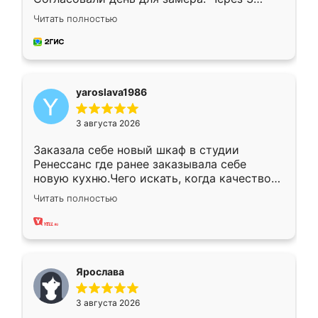
недели кухня была уже готова. Остались
Читать полностью
довольны работой. Спасибо Ренессанс
мебель за качественную работу!
yaroslava1986
3 августа 2026
Заказала себе новый шкаф в студии
Ренессанс где ранее заказывала себе
новую кухню.Чего искать, когда качеством
вполне довольна. Служит кухня уже почти
Читать полностью
два года, нареканий нет.
Ярослава
3 августа 2026