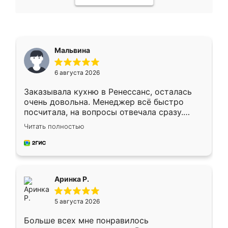
Мальвина
6 августа 2026
Заказывала кухню в Ренессанс, осталась
очень довольна. Менеджер всё быстро
посчитала, на вопросы отвечала сразу.
Замерщик приехал в субботу, подошёл к
Читать полностью
делу со всей ответственностью. Собрали
за день, ребята работали аккуратно, даже
пыли почти не было. Качество отличное,
ящики ходят плавно, ничего не скрипит.
Всё подошло как влитое.
Аринка Р.
5 августа 2026
Больше всех мне понравилось