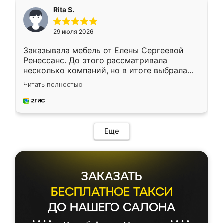
Rita S.
29 июля 2026
Заказывала мебель от Елены Сергеевой
Ренессанс. До этого рассматривала
несколько компаний, но в итоге выбрала
эту. Сначала обговорили условия, потом
Читать полностью
приехал замерщик, всё спокойно объяснил
и снял размеры. Изготовили в срок, с
доставкой тоже никаких проблем не
возникло. Сборку выполнили аккуратно,
мебель сразу встала на свое место без
Еще
каких-либо доработок. Качеством осталась
довольна, все выглядит так, как и ожидала.
ЗАКАЗАТЬ
БЕСПЛАТНОЕ ТАКСИ
ДО НАШЕГО САЛОНА