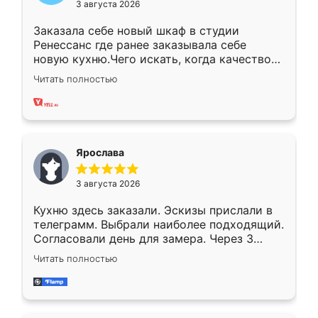
3 августа 2026
Заказала себе новый шкаф в студии
Ренессанс где ранее заказывала себе
новую кухню.Чего искать, когда качеством
вполне довольна. Служит кухня уже почти
Читать полностью
два года, нареканий нет.
Ярослава
3 августа 2026
Кухню здесь заказали. Эскизы прислали в
телеграмм. Выбрали наиболее подходящий.
Согласовали день для замера. Через 3
недели кухня была уже готова. Остались
Читать полностью
довольны работой. Спасибо Ренессанс
мебель за качественную работу!