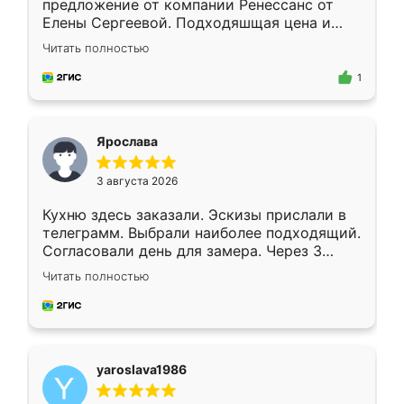
предложение от компании Ренессанс от
Елены Сергеевой. Подходяшщая цена и
короткие сроки изготовления. Приехавший
Читать полностью
для замера сотрудник Владислав
предложил по моему эскизу самый
1
подходящий вариант шкафа. Немного его
видоизменил, получилось даже лучше, чем
я хотела.
Ярослава
3 августа 2026
Кухню здесь заказали. Эскизы прислали в
телеграмм. Выбрали наиболее подходящий.
Согласовали день для замера. Через 3
недели кухня была уже готова. Остались
Читать полностью
довольны работой. Спасибо Ренессанс
мебель за качественную работу!
yaroslava1986