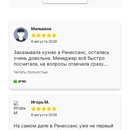
Мальвина
6 августа 2026
Заказывала кухню в Ренессанс, осталась
очень довольна. Менеджер всё быстро
посчитала, на вопросы отвечала сразу.
Замерщик приехал в субботу, подошёл к
Читать полностью
делу со всей ответственностью. Собрали
за день, ребята работали аккуратно, даже
пыли почти не было. Качество отличное,
ящики ходят плавно, ничего не скрипит.
Всё подошло как влитое.
Игорь М.
6 августа 2026
На самом деле в Ренессанс уже не первый