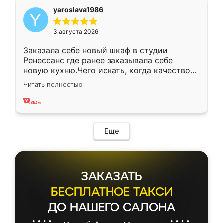
yaroslava1986
3 августа 2026
Заказала себе новый шкаф в студии
Ренессанс где ранее заказывала себе
новую кухню.Чего искать, когда качеством
вполне довольна. Служит кухня уже почти
Читать полностью
два года, нареканий нет.
Еще
ЗАКАЗАТЬ
БЕСПЛАТНОЕ ТАКСИ
ДО НАШЕГО САЛОНА