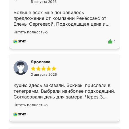
5 августа 2026
Больше всех мне понравилось
предложение от компании Ренессанс от
Елены Сергеевой. Подходяшщая цена и
короткие сроки изготовления. Приехавший
Читать полностью
для замера сотрудник Владислав
предложил по моему эскизу самый
1
подходящий вариант шкафа. Немного его
видоизменил, получилось даже лучше, чем
я хотела.
Ярослава
3 августа 2026
Кухню здесь заказали. Эскизы прислали в
телеграмм. Выбрали наиболее подходящий.
Согласовали день для замера. Через 3
недели кухня была уже готова. Остались
Читать полностью
довольны работой. Спасибо Ренессанс
мебель за качественную работу!