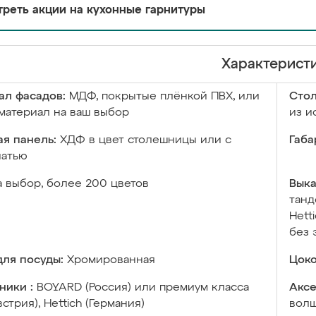
реть акции на кухонные гарнитуры
Характерист
ал фасадов:
МДФ, покрытые плёнкой ПВХ, или
Сто
материал на ваш выбор
из и
я панель:
ХДФ в цвет столешницы или с
Габа
чатью
а выбор, более 200 цветов
Выка
танд
Hett
без 
ля посуды:
Хромированная
Цоко
ники :
BOYARD (Россия) или премиум класса
Аксе
встрия), Hettich (Германия)
волш