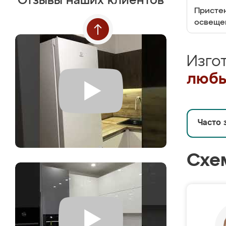
Отзывы наших клиентов
Пристен
освеще
Изго
любы
Часто 
Схе