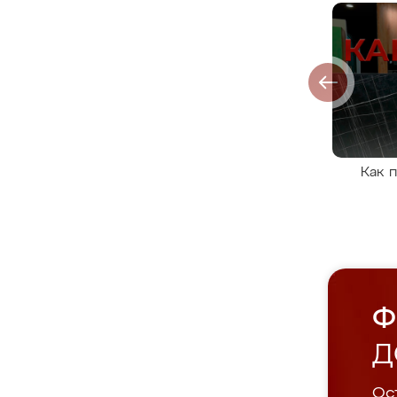
Как 
Ф
Д
Ост