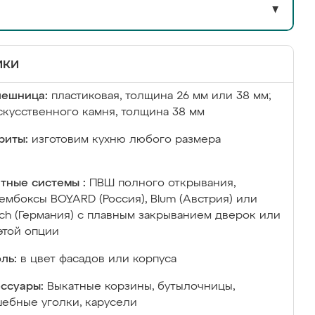
▼
ики
лешница:
пластиковая, толщина 26 мм или 38 мм;
скусственного камня, толщина 38 мм
риты:
изготовим кухню любого размера
тные системы :
ПВШ полного открывания,
ембоксы BOYARD (Россия), Blum (Австрия) или
ich (Германия) с плавным закрыванием дверок или
этой опции
ль:
в цвет фасадов или корпуса
ссуары:
Выкатные корзины, бутылочницы,
ебные уголки, карусели