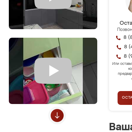
Оста
Позвон
8 (
8 (
8 (
Или оставь
ко
предвар
ОСТ
Ваша