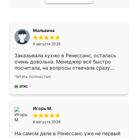
Мальвина
6 августа 2026
Заказывала кухню в Ренессанс, осталась
очень довольна. Менеджер всё быстро
посчитала, на вопросы отвечала сразу.
Замерщик приехал в субботу, подошёл к
Читать полностью
делу со всей ответственностью. Собрали
за день, ребята работали аккуратно, даже
пыли почти не было. Качество отличное,
ящики ходят плавно, ничего не скрипит.
Всё подошло как влитое.
Игорь М.
6 августа 2026
На самом деле в Ренессанс уже не первый