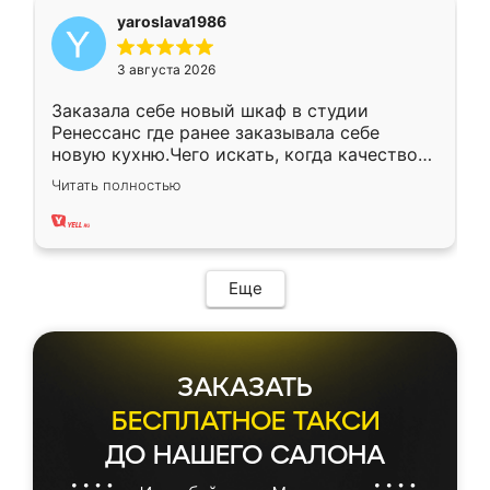
yaroslava1986
3 августа 2026
Заказала себе новый шкаф в студии
Ренессанс где ранее заказывала себе
новую кухню.Чего искать, когда качеством
вполне довольна. Служит кухня уже почти
Читать полностью
два года, нареканий нет.
Еще
ЗАКАЗАТЬ
БЕСПЛАТНОЕ ТАКСИ
ДО НАШЕГО САЛОНА