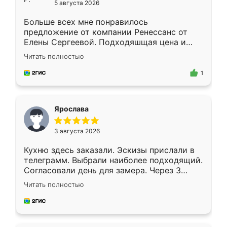
5 августа 2026
Больше всех мне понравилось
предложение от компании Ренессанс от
Елены Сергеевой. Подходяшщая цена и
короткие сроки изготовления. Приехавший
Читать полностью
для замера сотрудник Владислав
предложил по моему эскизу самый
1
подходящий вариант шкафа. Немного его
видоизменил, получилось даже лучше, чем
я хотела.
Ярослава
3 августа 2026
Кухню здесь заказали. Эскизы прислали в
телеграмм. Выбрали наиболее подходящий.
Согласовали день для замера. Через 3
недели кухня была уже готова. Остались
Читать полностью
довольны работой. Спасибо Ренессанс
мебель за качественную работу!