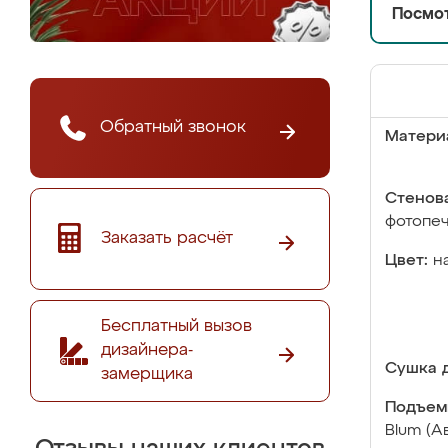
Посмот
Обратный звонок
Матери
Стенова
фотопе
Заказать расчёт
Цвет:
н
Бесплатный вызов
дизайнера-
Сушка д
замерщика
Подъем
Blum (А