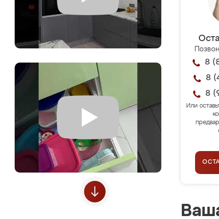
Оста
Позвон
8 (
8 (
8 (
Или оставь
ко
предвар
ОСТ
Ваша