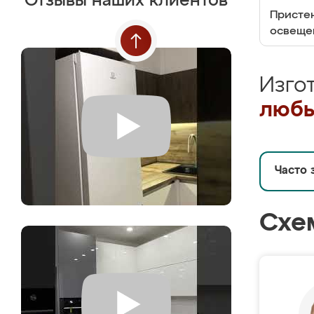
Отзывы наших клиентов
Пристен
освеще
Изго
любы
Часто 
Схе