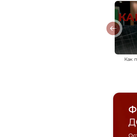
Как 
Ф
Д
Ост