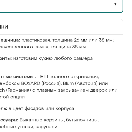
▼
ики
лешница:
пластиковая, толщина 26 мм или 38 мм;
скусственного камня, толщина 38 мм
риты:
изготовим кухню любого размера
тные системы :
ПВШ полного открывания,
ембоксы BOYARD (Россия), Blum (Австрия) или
ich (Германия) с плавным закрыванием дверок или
этой опции
ль:
в цвет фасадов или корпуса
ссуары:
Выкатные корзины, бутылочницы,
ебные уголки, карусели