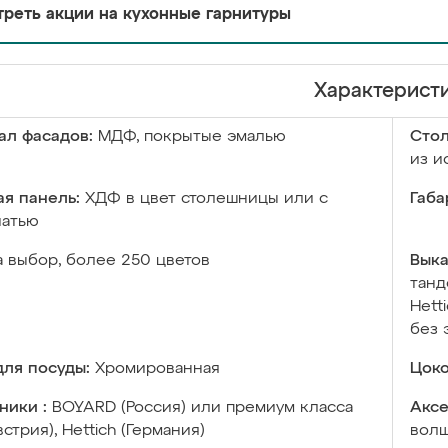
реть акции на кухонные гарнитуры
Характерист
ал фасадов:
МДФ, покрытые эмалью
Сто
из и
я панель:
ХДФ в цвет столешницы или с
Габа
чатью
а выбор, более 250 цветов
Выка
танд
Hett
без 
ля посуды:
Хромированная
Цоко
ники :
BOYARD (Россия) или премиум класса
Аксе
встрия), Hettich (Германия)
волш