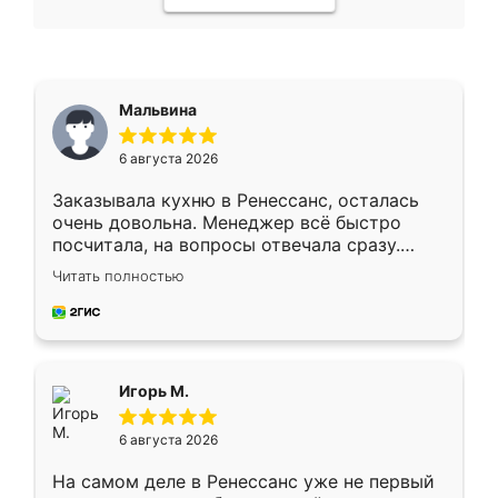
Мальвина
6 августа 2026
Заказывала кухню в Ренессанс, осталась
очень довольна. Менеджер всё быстро
посчитала, на вопросы отвечала сразу.
Замерщик приехал в субботу, подошёл к
Читать полностью
делу со всей ответственностью. Собрали
за день, ребята работали аккуратно, даже
пыли почти не было. Качество отличное,
ящики ходят плавно, ничего не скрипит.
Всё подошло как влитое.
Игорь М.
6 августа 2026
На самом деле в Ренессанс уже не первый