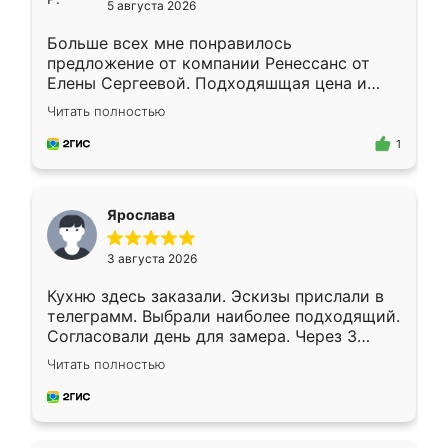
5 августа 2026
Больше всех мне понравилось
предложение от компании Ренессанс от
Елены Сергеевой. Подходяшщая цена и
короткие сроки изготовления. Приехавший
Читать полностью
для замера сотрудник Владислав
предложил по моему эскизу самый
1
подходящий вариант шкафа. Немного его
видоизменил, получилось даже лучше, чем
я хотела.
Ярослава
3 августа 2026
Кухню здесь заказали. Эскизы прислали в
телеграмм. Выбрали наиболее подходящий.
Согласовали день для замера. Через 3
недели кухня была уже готова. Остались
Читать полностью
довольны работой. Спасибо Ренессанс
мебель за качественную работу!