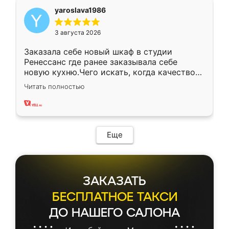
yaroslava1986
3 августа 2026
Заказала себе новый шкаф в студии
Ренессанс где ранее заказывала себе
новую кухню.Чего искать, когда качеством
вполне довольна. Служит кухня уже почти
Читать полностью
два года, нареканий нет.
Еще
ЗАКАЗАТЬ
БЕСПЛАТНОЕ ТАКСИ
ДО НАШЕГО САЛОНА