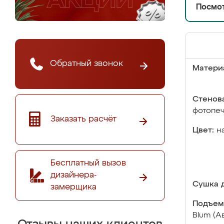
Посмот
Обратный звонок
Матери
Стенова
фотопе
Заказать расчёт
Цвет:
н
Бесплатный вызов
дизайнера-
Сушка д
замерщика
Подъем
Blum (А