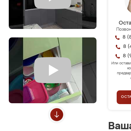
Оста
Позвон
8 (
8 (
8 (
Или оставь
ко
предвар
ОСТ
Ваша