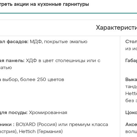
реть акции на кухонные гарнитуры
Характерист
ал фасадов:
МДФ, покрытые эмалью
Сто
из и
я панель:
ХДФ в цвет столешницы или с
Габа
чатью
а выбор, более 250 цветов
Выка
танд
Hett
без 
ля посуды:
Хромированная
Цоко
ники :
BOYARD (Россия) или премиум класса
Аксе
встрия), Hettich (Германия)
волш