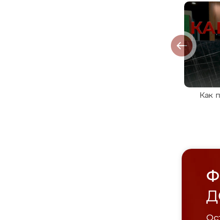
Как 
Ф
Д
Ост