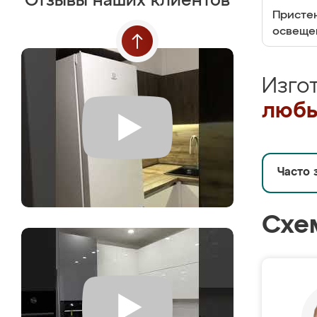
Отзывы наших клиентов
Пристен
освеще
Изго
любы
Часто 
Схе