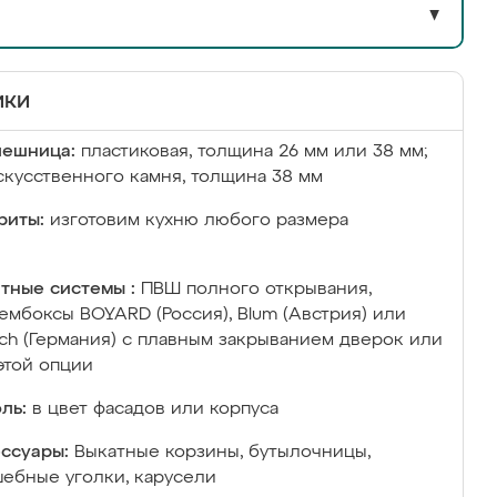
▼
ики
лешница:
пластиковая, толщина 26 мм или 38 мм;
скусственного камня, толщина 38 мм
риты:
изготовим кухню любого размера
тные системы :
ПВШ полного открывания,
ембоксы BOYARD (Россия), Blum (Австрия) или
ich (Германия) с плавным закрыванием дверок или
этой опции
ль:
в цвет фасадов или корпуса
ссуары:
Выкатные корзины, бутылочницы,
ебные уголки, карусели