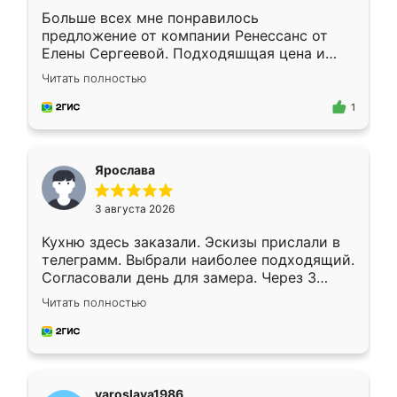
Больше всех мне понравилось
предложение от компании Ренессанс от
Елены Сергеевой. Подходяшщая цена и
короткие сроки изготовления. Приехавший
Читать полностью
для замера сотрудник Владислав
предложил по моему эскизу самый
1
подходящий вариант шкафа. Немного его
видоизменил, получилось даже лучше, чем
я хотела.
Ярослава
3 августа 2026
Кухню здесь заказали. Эскизы прислали в
телеграмм. Выбрали наиболее подходящий.
Согласовали день для замера. Через 3
недели кухня была уже готова. Остались
Читать полностью
довольны работой. Спасибо Ренессанс
мебель за качественную работу!
yaroslava1986