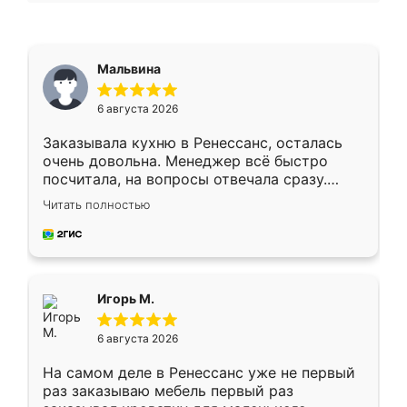
Мальвина
6 августа 2026
Заказывала кухню в Ренессанс, осталась
очень довольна. Менеджер всё быстро
посчитала, на вопросы отвечала сразу.
Замерщик приехал в субботу, подошёл к
Читать полностью
делу со всей ответственностью. Собрали
за день, ребята работали аккуратно, даже
пыли почти не было. Качество отличное,
ящики ходят плавно, ничего не скрипит.
Всё подошло как влитое.
Игорь М.
6 августа 2026
На самом деле в Ренессанс уже не первый
раз заказываю мебель первый раз