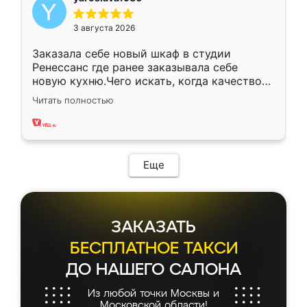
3 августа 2026
Заказала себе новый шкаф в студии
Ренессанс где ранее заказывала себе
новую кухню.Чего искать, когда качеством
вполне довольна. Служит кухня уже почти
Читать полностью
два года, нареканий нет.
Еще
ЗАКАЗАТЬ
БЕСПЛАТНОЕ ТАКСИ
ДО НАШЕГО САЛОНА
Из любой точки Москвы и
Московской области!