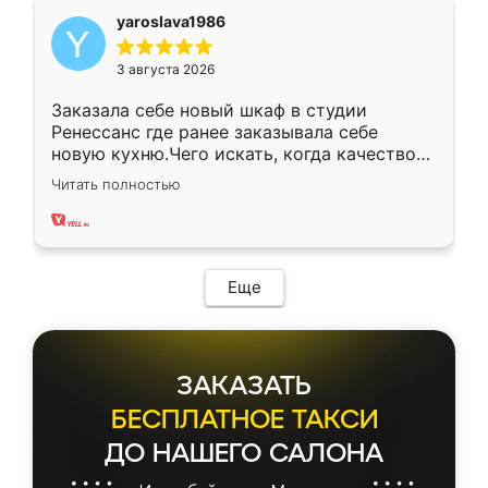
yaroslava1986
3 августа 2026
Заказала себе новый шкаф в студии
Ренессанс где ранее заказывала себе
новую кухню.Чего искать, когда качеством
вполне довольна. Служит кухня уже почти
Читать полностью
два года, нареканий нет.
Еще
ЗАКАЗАТЬ
БЕСПЛАТНОЕ ТАКСИ
ДО НАШЕГО САЛОНА