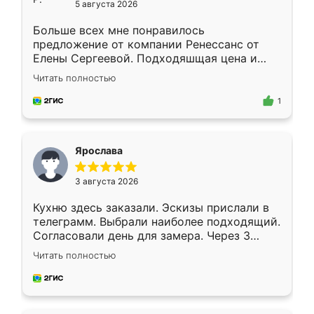
5 августа 2026
Больше всех мне понравилось
предложение от компании Ренессанс от
Елены Сергеевой. Подходяшщая цена и
короткие сроки изготовления. Приехавший
Читать полностью
для замера сотрудник Владислав
предложил по моему эскизу самый
1
подходящий вариант шкафа. Немного его
видоизменил, получилось даже лучше, чем
я хотела.
Ярослава
3 августа 2026
Кухню здесь заказали. Эскизы прислали в
телеграмм. Выбрали наиболее подходящий.
Согласовали день для замера. Через 3
недели кухня была уже готова. Остались
Читать полностью
довольны работой. Спасибо Ренессанс
мебель за качественную работу!