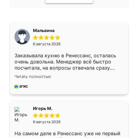
Мальвина
6 августа 2026
Заказывала кухню в Ренессанс, осталась
очень довольна. Менеджер всё быстро
посчитала, на вопросы отвечала сразу.
Замерщик приехал в субботу, подошёл к
Читать полностью
делу со всей ответственностью. Собрали
за день, ребята работали аккуратно, даже
пыли почти не было. Качество отличное,
ящики ходят плавно, ничего не скрипит.
Всё подошло как влитое.
Игорь М.
6 августа 2026
На самом деле в Ренессанс уже не первый