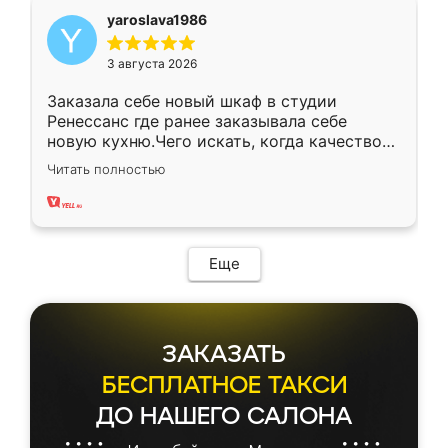
yaroslava1986
3 августа 2026
Заказала себе новый шкаф в студии
Ренессанс где ранее заказывала себе
новую кухню.Чего искать, когда качеством
вполне довольна. Служит кухня уже почти
Читать полностью
два года, нареканий нет.
Еще
ЗАКАЗАТЬ
БЕСПЛАТНОЕ ТАКСИ
ДО НАШЕГО САЛОНА