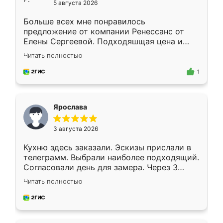
5 августа 2026
Больше всех мне понравилось
предложение от компании Ренессанс от
Елены Сергеевой. Подходяшщая цена и
короткие сроки изготовления. Приехавший
Читать полностью
для замера сотрудник Владислав
предложил по моему эскизу самый
1
подходящий вариант шкафа. Немного его
видоизменил, получилось даже лучше, чем
я хотела.
Ярослава
3 августа 2026
Кухню здесь заказали. Эскизы прислали в
телеграмм. Выбрали наиболее подходящий.
Согласовали день для замера. Через 3
недели кухня была уже готова. Остались
Читать полностью
довольны работой. Спасибо Ренессанс
мебель за качественную работу!