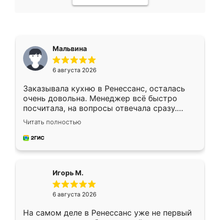
Мальвина
6 августа 2026
Заказывала кухню в Ренессанс, осталась
очень довольна. Менеджер всё быстро
посчитала, на вопросы отвечала сразу.
Замерщик приехал в субботу, подошёл к
Читать полностью
делу со всей ответственностью. Собрали
за день, ребята работали аккуратно, даже
пыли почти не было. Качество отличное,
ящики ходят плавно, ничего не скрипит.
Всё подошло как влитое.
Игорь М.
6 августа 2026
На самом деле в Ренессанс уже не первый