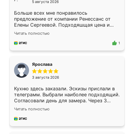
5 августа 2026
Больше всех мне понравилось
предложение от компании Ренессанс от
Елены Сергеевой. Подходяшщая цена и
короткие сроки изготовления. Приехавший
Читать полностью
для замера сотрудник Владислав
предложил по моему эскизу самый
1
подходящий вариант шкафа. Немного его
видоизменил, получилось даже лучше, чем
я хотела.
Ярослава
3 августа 2026
Кухню здесь заказали. Эскизы прислали в
телеграмм. Выбрали наиболее подходящий.
Согласовали день для замера. Через 3
недели кухня была уже готова. Остались
Читать полностью
довольны работой. Спасибо Ренессанс
мебель за качественную работу!