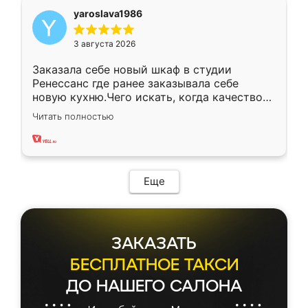
yaroslava1986
3 августа 2026
Заказала себе новый шкаф в студии
Ренессанс где ранее заказывала себе
новую кухню.Чего искать, когда качеством
вполне довольна. Служит кухня уже почти
Читать полностью
два года, нареканий нет.
Еще
ЗАКАЗАТЬ
БЕСПЛАТНОЕ ТАКСИ
ДО НАШЕГО САЛОНА