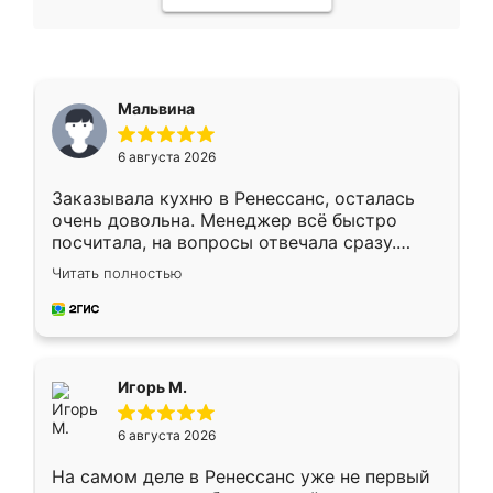
Мальвина
6 августа 2026
Заказывала кухню в Ренессанс, осталась
очень довольна. Менеджер всё быстро
посчитала, на вопросы отвечала сразу.
Замерщик приехал в субботу, подошёл к
Читать полностью
делу со всей ответственностью. Собрали
за день, ребята работали аккуратно, даже
пыли почти не было. Качество отличное,
ящики ходят плавно, ничего не скрипит.
Всё подошло как влитое.
Игорь М.
6 августа 2026
На самом деле в Ренессанс уже не первый