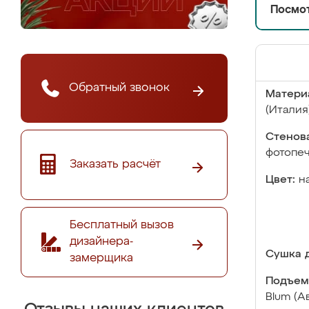
Посмот
Обратный звонок
Матери
(Италия
Стенова
фотопе
Заказать расчёт
Цвет:
н
Бесплатный вызов
дизайнера-
Сушка д
замерщика
Подъем
Blum (А