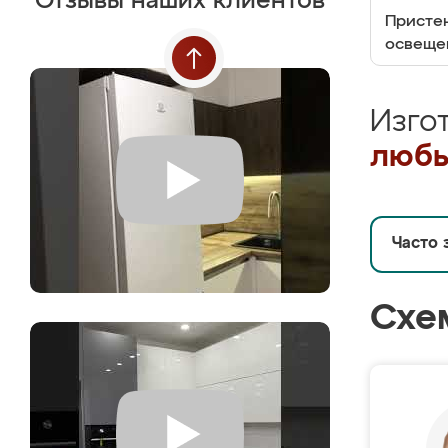
Отзывы наших клиентов
Пристен
освеще
Изго
любы
Часто 
Схе