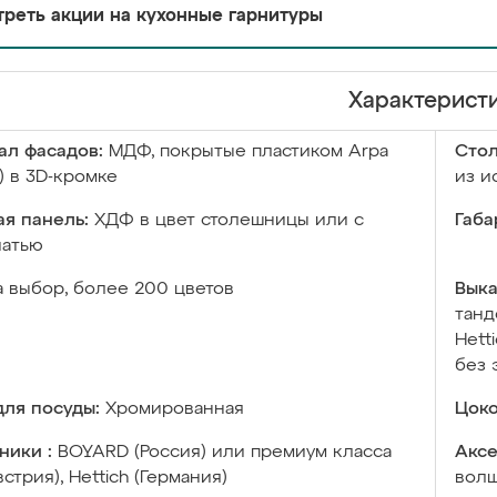
реть акции на кухонные гарнитуры
Характерист
ал фасадов:
МДФ, покрытые пластиком Arpa
Сто
) в 3D-кромке
из и
я панель:
ХДФ в цвет столешницы или с
Габа
чатью
а выбор, более 200 цветов
Выка
танд
Hett
без 
ля посуды:
Хромированная
Цоко
ники :
BOYARD (Россия) или премиум класса
Аксе
встрия), Hettich (Германия)
волш