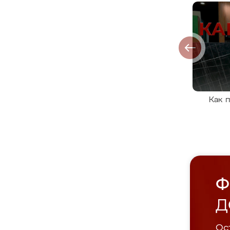
Как 
Ф
Д
Ост