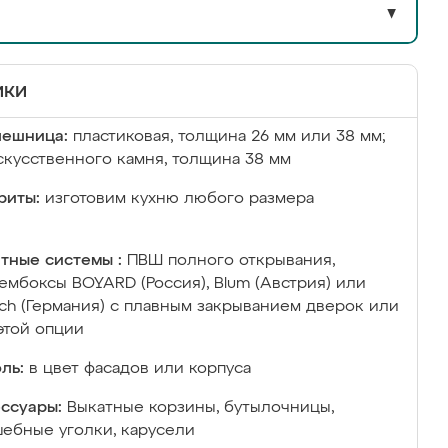
▼
ики
лешница:
пластиковая, толщина 26 мм или 38 мм;
скусственного камня, толщина 38 мм
риты:
изготовим кухню любого размера
тные системы :
ПВШ полного открывания,
ембоксы BOYARD (Россия), Blum (Австрия) или
ich (Германия) с плавным закрыванием дверок или
этой опции
ль:
в цвет фасадов или корпуса
ссуары:
Выкатные корзины, бутылочницы,
ебные уголки, карусели