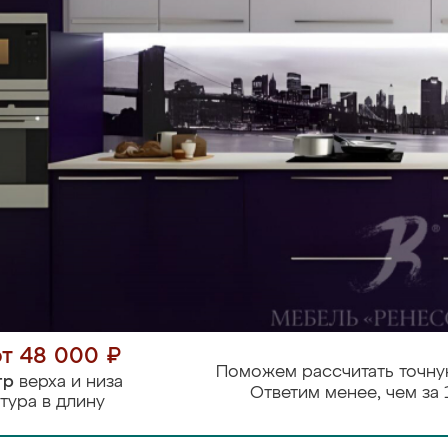
от 48 000 ₽
Поможем рассчитать точну
тр
верха и низа
Ответим менее, чем за 
тура в длину