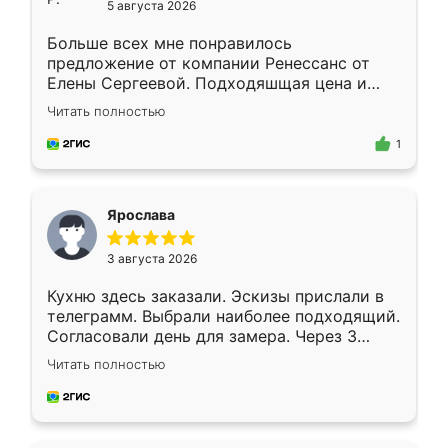
5 августа 2026
Больше всех мне понравилось
предложение от компании Ренессанс от
Елены Сергеевой. Подходяшщая цена и
короткие сроки изготовления. Приехавший
Читать полностью
для замера сотрудник Владислав
предложил по моему эскизу самый
1
подходящий вариант шкафа. Немного его
видоизменил, получилось даже лучше, чем
я хотела.
Ярослава
3 августа 2026
Кухню здесь заказали. Эскизы прислали в
телеграмм. Выбрали наиболее подходящий.
Согласовали день для замера. Через 3
недели кухня была уже готова. Остались
Читать полностью
довольны работой. Спасибо Ренессанс
мебель за качественную работу!