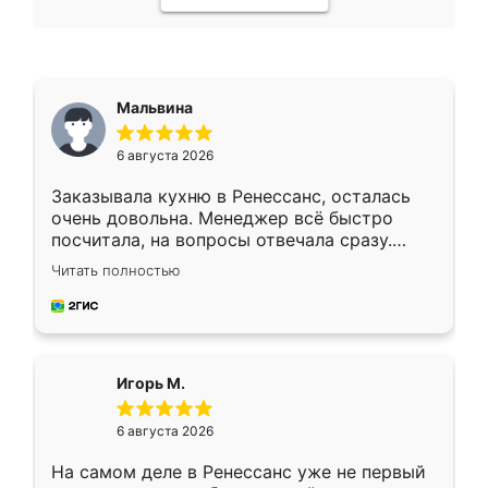
Мальвина
6 августа 2026
Заказывала кухню в Ренессанс, осталась
очень довольна. Менеджер всё быстро
посчитала, на вопросы отвечала сразу.
Замерщик приехал в субботу, подошёл к
Читать полностью
делу со всей ответственностью. Собрали
за день, ребята работали аккуратно, даже
пыли почти не было. Качество отличное,
ящики ходят плавно, ничего не скрипит.
Всё подошло как влитое.
Игорь М.
6 августа 2026
На самом деле в Ренессанс уже не первый