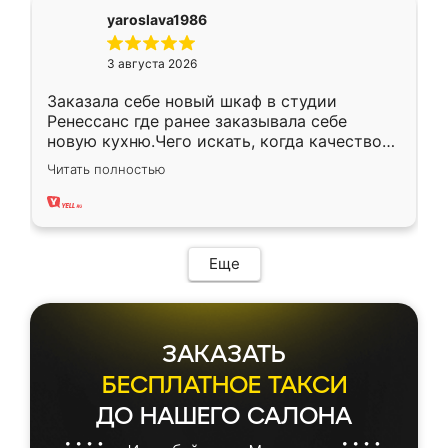
yaroslava1986
3 августа 2026
Заказала себе новый шкаф в студии
Ренессанс где ранее заказывала себе
новую кухню.Чего искать, когда качеством
вполне довольна. Служит кухня уже почти
Читать полностью
два года, нареканий нет.
Еще
ЗАКАЗАТЬ
БЕСПЛАТНОЕ ТАКСИ
ДО НАШЕГО САЛОНА