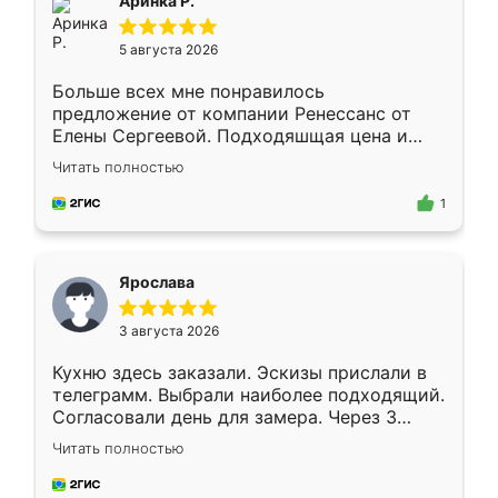
Аринка Р.
5 августа 2026
Больше всех мне понравилось
предложение от компании Ренессанс от
Елены Сергеевой. Подходяшщая цена и
короткие сроки изготовления. Приехавший
Читать полностью
для замера сотрудник Владислав
предложил по моему эскизу самый
1
подходящий вариант шкафа. Немного его
видоизменил, получилось даже лучше, чем
я хотела.
Ярослава
3 августа 2026
Кухню здесь заказали. Эскизы прислали в
телеграмм. Выбрали наиболее подходящий.
Согласовали день для замера. Через 3
недели кухня была уже готова. Остались
Читать полностью
довольны работой. Спасибо Ренессанс
мебель за качественную работу!