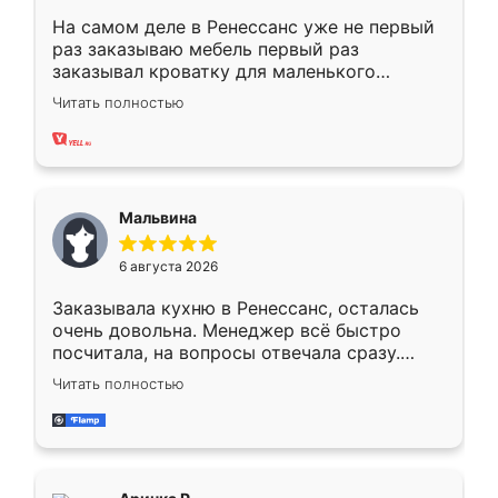
На самом деле в Ренессанс уже не первый
раз заказываю мебель первый раз
заказывал кроватку для маленького
ребёнка при его рождении ,во второй раз
Читать полностью
заказал шкаф-купе. По качеству очень
хорошее сборка достаточно быстрая,
также адекватные цены. До этого
сравнивал с разными конкурентами в этом
сегменте ,выбор у конкурентов куда
Мальвина
меньше, здесь же он более разнообразный.
Мне нравится ,если что-то потребуется из
6 августа 2026
мебели буду заказывать только здесь.
Заказывала кухню в Ренессанс, осталась
очень довольна. Менеджер всё быстро
посчитала, на вопросы отвечала сразу.
Замерщик приехал в субботу, подошёл к
Читать полностью
делу со всей ответственностью. Собрали
за день, ребята работали аккуратно, даже
пыли почти не было. Качество отличное,
ящики ходят плавно, ничего не скрипит.
Всё подошло как влитое.