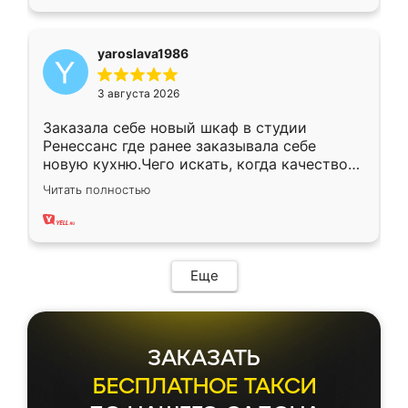
yaroslava1986
3 августа 2026
Заказала себе новый шкаф в студии
Ренессанс где ранее заказывала себе
новую кухню.Чего искать, когда качеством
вполне довольна. Служит кухня уже почти
Читать полностью
два года, нареканий нет.
Еще
ЗАКАЗАТЬ
БЕСПЛАТНОЕ ТАКСИ