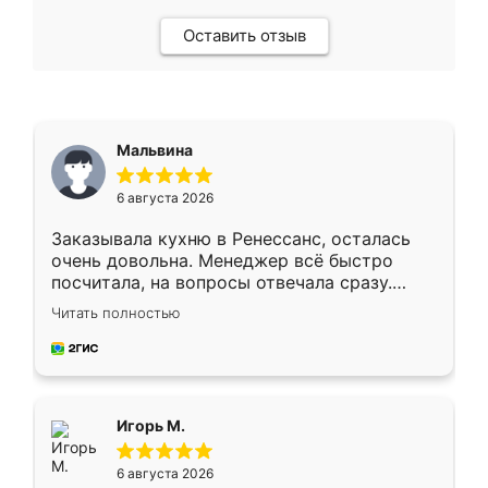
Оставить отзыв
Мальвина
6 августа 2026
Заказывала кухню в Ренессанс, осталась
очень довольна. Менеджер всё быстро
посчитала, на вопросы отвечала сразу.
Замерщик приехал в субботу, подошёл к
Читать полностью
делу со всей ответственностью. Собрали
за день, ребята работали аккуратно, даже
пыли почти не было. Качество отличное,
ящики ходят плавно, ничего не скрипит.
Всё подошло как влитое.
Игорь М.
6 августа 2026