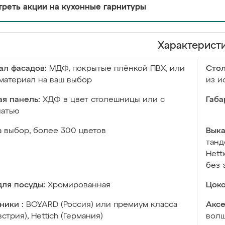
реть акции на кухонные гарнитуры
Характерист
ал фасадов:
МДФ, покрытые плёнкой ПВХ, или
Сто
материал на ваш выбор
из и
я панель:
ХДФ в цвет столешницы или с
Габа
чатью
а выбор, более 300 цветов
Выка
танд
Hett
без 
ля посуды:
Хромированная
Цоко
ники :
BOYARD (Россия) или премиум класса
Аксе
встрия), Hettich (Германия)
волш