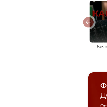
Как 
Ф
Д
Ост