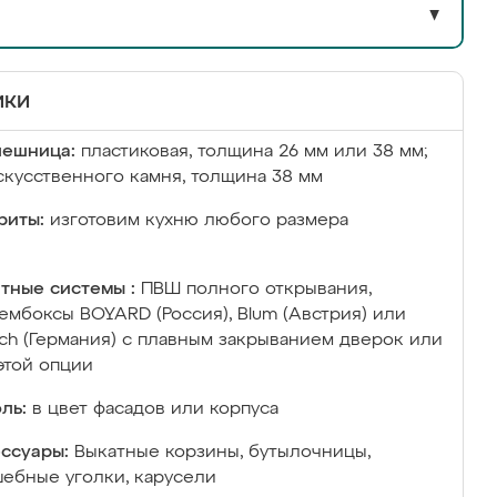
▼
ики
лешница:
пластиковая, толщина 26 мм или 38 мм;
скусственного камня, толщина 38 мм
риты:
изготовим кухню любого размера
тные системы :
ПВШ полного открывания,
ембоксы BOYARD (Россия), Blum (Австрия) или
ich (Германия) с плавным закрыванием дверок или
этой опции
ль:
в цвет фасадов или корпуса
ссуары:
Выкатные корзины, бутылочницы,
ебные уголки, карусели