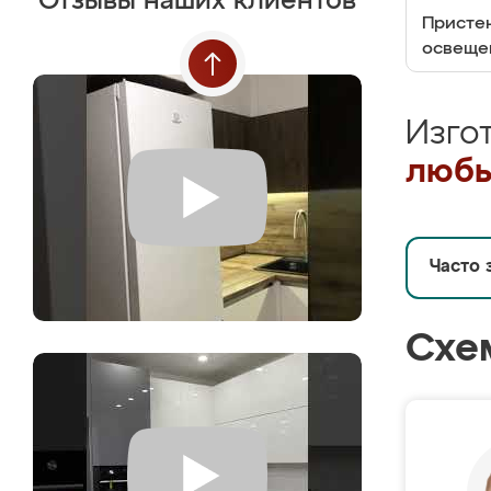
Отзывы наших клиентов
Пристен
освеще
Изго
любы
Часто 
Схе