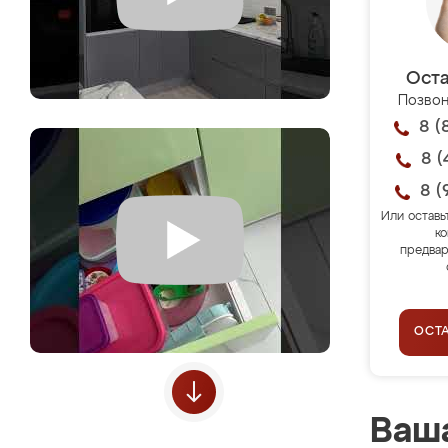
Оста
Позвон
8 (
8 (
8 (
Или оставь
ко
предвар
ОСТ
Ваша