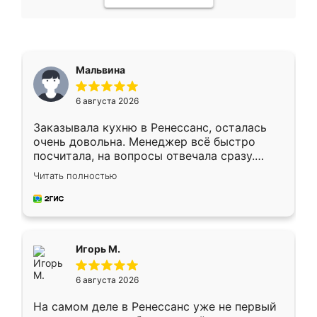
Мальвина
6 августа 2026
Заказывала кухню в Ренессанс, осталась
очень довольна. Менеджер всё быстро
посчитала, на вопросы отвечала сразу.
Замерщик приехал в субботу, подошёл к
Читать полностью
делу со всей ответственностью. Собрали
за день, ребята работали аккуратно, даже
пыли почти не было. Качество отличное,
ящики ходят плавно, ничего не скрипит.
Всё подошло как влитое.
Игорь М.
6 августа 2026
На самом деле в Ренессанс уже не первый