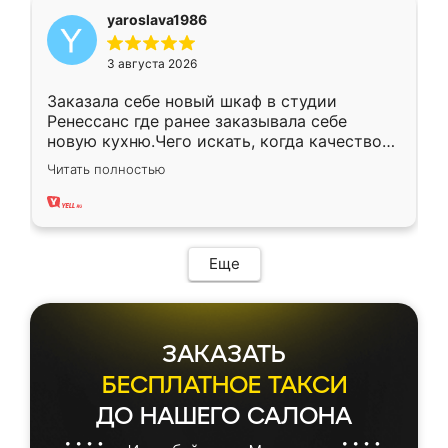
yaroslava1986
3 августа 2026
Заказала себе новый шкаф в студии
Ренессанс где ранее заказывала себе
новую кухню.Чего искать, когда качеством
вполне довольна. Служит кухня уже почти
Читать полностью
два года, нареканий нет.
Еще
ЗАКАЗАТЬ
БЕСПЛАТНОЕ ТАКСИ
ДО НАШЕГО САЛОНА