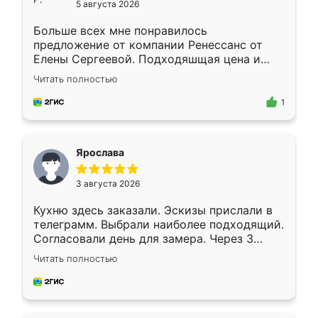
5 августа 2026
Больше всех мне понравилось
предложение от компании Ренессанс от
Елены Сергеевой. Подходяшщая цена и
короткие сроки изготовления. Приехавший
Читать полностью
для замера сотрудник Владислав
предложил по моему эскизу самый
1
подходящий вариант шкафа. Немного его
видоизменил, получилось даже лучше, чем
я хотела.
Ярослава
3 августа 2026
Кухню здесь заказали. Эскизы прислали в
телеграмм. Выбрали наиболее подходящий.
Согласовали день для замера. Через 3
недели кухня была уже готова. Остались
Читать полностью
довольны работой. Спасибо Ренессанс
мебель за качественную работу!