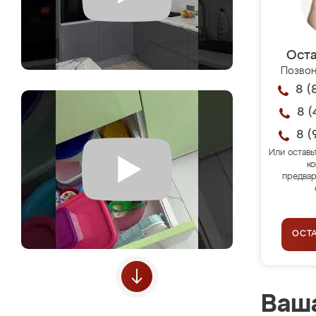
Оста
Позвон
8 (
8 (
8 (
Или оставь
ко
предвар
ОСТ
Ваша