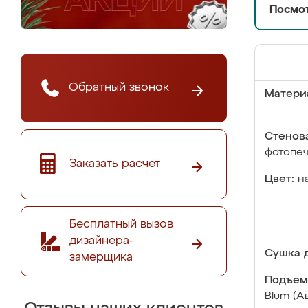
Посмот
Обратный звонок
Матери
Стенова
фотопе
Заказать расчёт
Цвет:
н
Бесплатный вызов
дизайнера-
Сушка д
замерщика
Подъем
Blum (А