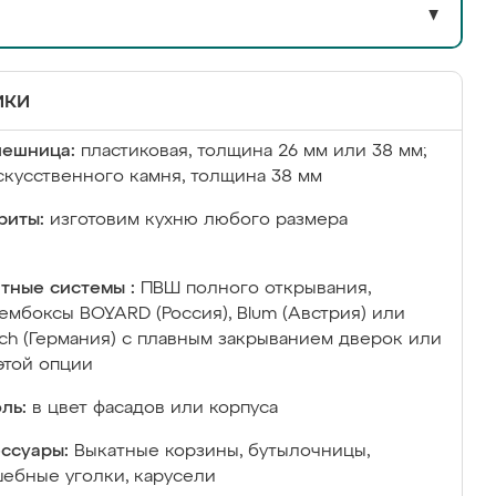
▼
ики
лешница:
пластиковая, толщина 26 мм или 38 мм;
скусственного камня, толщина 38 мм
риты:
изготовим кухню любого размера
тные системы :
ПВШ полного открывания,
ембоксы BOYARD (Россия), Blum (Австрия) или
ich (Германия) с плавным закрыванием дверок или
этой опции
ль:
в цвет фасадов или корпуса
ссуары:
Выкатные корзины, бутылочницы,
ебные уголки, карусели