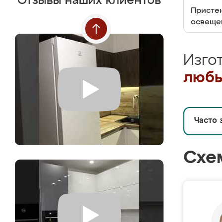
Отзывы наших клиентов
Пристен
освеще
Изго
любы
Часто 
Схе