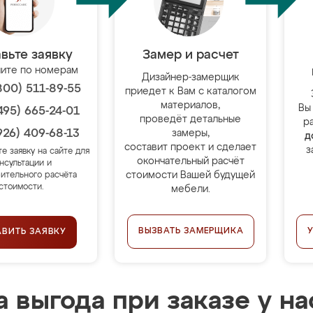
вьте заявку
Замер и расчет
ите по номерам
Дизайнер-замерщик
800) 511-89-55
приедет к Вам с каталогом
материалов,
Вы
495) 665-24-01
проведёт детальные
р
926) 409-68-13
замеры,
д
составит проект и сделает
з
те заявку на сайте для
окончательный расчёт
нсультации и
стоимости Вашей будущей
ительного расчёта
стоимости.
мебели.
ВЫЗВАТЬ ЗАМЕРЩИКА
АВИТЬ ЗАЯВКУ
 выгода при заказе у на