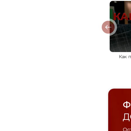
Как 
Ф
Д
Ост