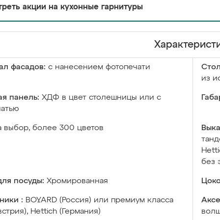
реть акции на кухонные гарнитуры
Характерист
ал фасадов:
с нанесением фотопечати
Сто
из и
я панель:
ХДФ в цвет столешницы или с
Габа
чатью
а выбор, более 300 цветов
Выка
танд
Hett
без 
ля посуды:
Хромированная
Цоко
ники :
BOYARD (Россия) или премиум класса
Аксе
встрия), Hettich (Германия)
волш