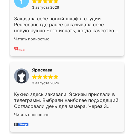
3 августа 2026
Заказала себе новый шкаф в студии
Ренессанс где ранее заказывала себе
новую кухню.Чего искать, когда качеством
вполне довольна. Служит кухня уже почти
Читать полностью
два года, нареканий нет.
Ярослава
3 августа 2026
Кухню здесь заказали. Эскизы прислали в
телеграмм. Выбрали наиболее подходящий.
Согласовали день для замера. Через 3
недели кухня была уже готова. Остались
Читать полностью
довольны работой. Спасибо Ренессанс
мебель за качественную работу!