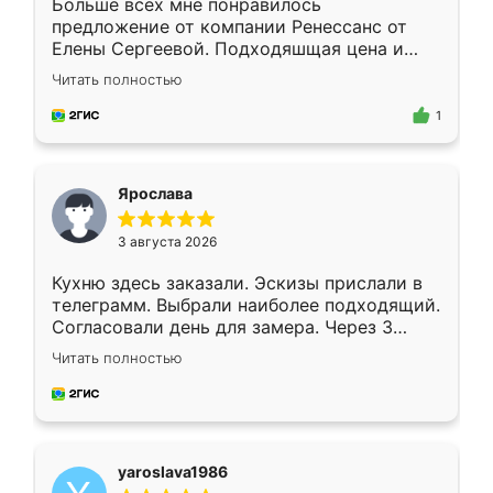
Больше всех мне понравилось
предложение от компании Ренессанс от
Елены Сергеевой. Подходяшщая цена и
короткие сроки изготовления. Приехавший
Читать полностью
для замера сотрудник Владислав
предложил по моему эскизу самый
1
подходящий вариант шкафа. Немного его
видоизменил, получилось даже лучше, чем
я хотела.
Ярослава
3 августа 2026
Кухню здесь заказали. Эскизы прислали в
телеграмм. Выбрали наиболее подходящий.
Согласовали день для замера. Через 3
недели кухня была уже готова. Остались
Читать полностью
довольны работой. Спасибо Ренессанс
мебель за качественную работу!
yaroslava1986