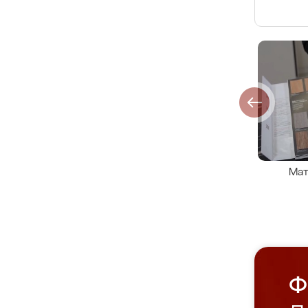
Мат
Ф