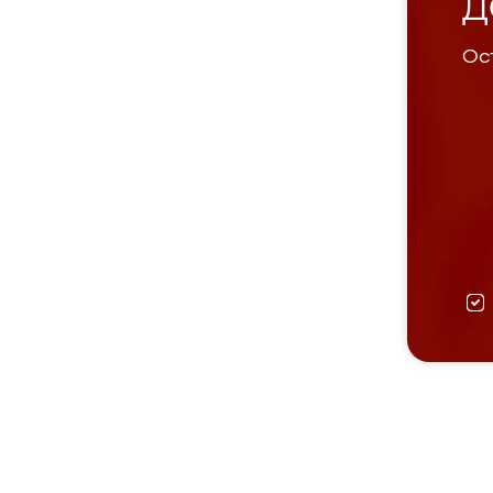
Д
Ост