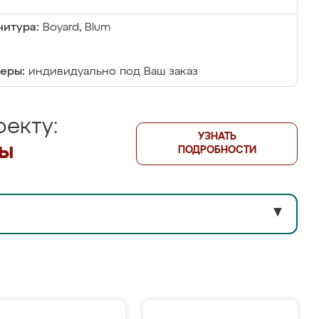
итура:
Boyard, Blum
еры:
индивидуально под Ваш заказ
екту:
УЗНАТЬ
лы
ПОДРОБНОСТИ
▼