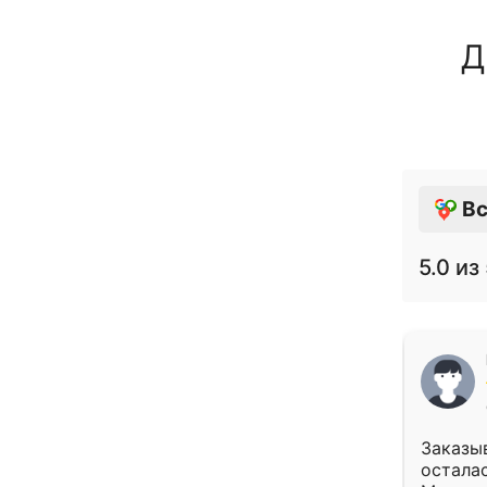
Д
Вс
5.0
из 
Заказыв
осталас