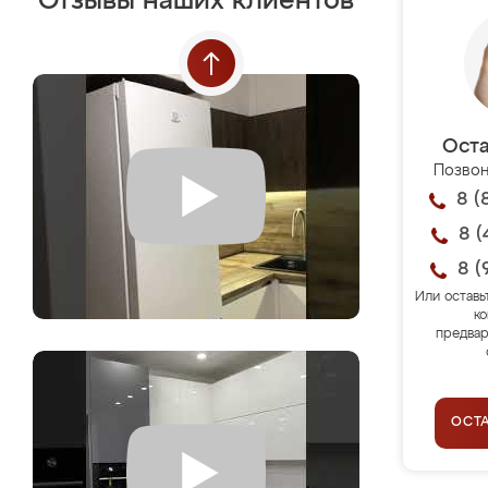
Отзывы наших клиентов
Оста
Позвон
8 (
8 (
8 (
Или оставь
ко
предвар
ОСТ