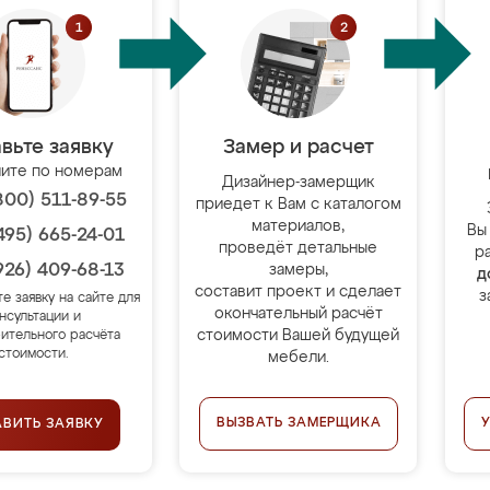
вьте заявку
Замер и расчет
ите по номерам
Дизайнер-замерщик
800) 511-89-55
приедет к Вам с каталогом
материалов,
Вы
495) 665-24-01
проведёт детальные
р
926) 409-68-13
замеры,
д
составит проект и сделает
з
те заявку на сайте для
окончательный расчёт
нсультации и
стоимости Вашей будущей
ительного расчёта
стоимости.
мебели.
ВЫЗВАТЬ ЗАМЕРЩИКА
АВИТЬ ЗАЯВКУ