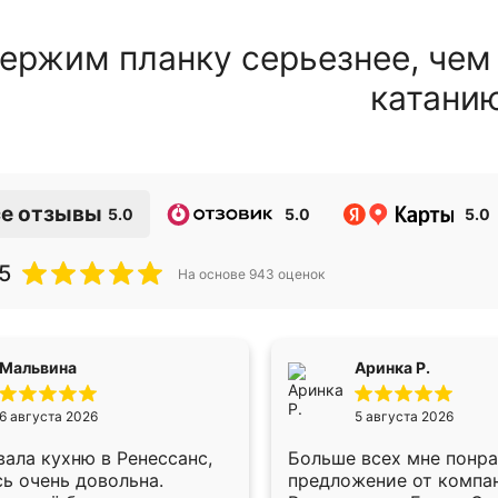
ержим планку серьезнее, чем
катани
е отзывы
5.0
5.0
5.0
5
На основе
943
оценок
Мальвина
Аринка Р.
6 августа 2026
5 августа 2026
ала кухню в Ренессанс,
Больше всех мне понр
ь очень довольна.
предложение от компа