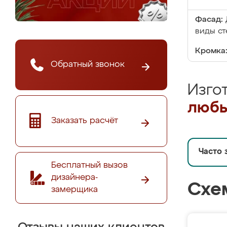
Фасад:
виды ст
Кромка
Обратный звонок
Изго
любы
Заказать расчёт
Часто 
Бесплатный вызов
дизайнера-
Схе
замерщика