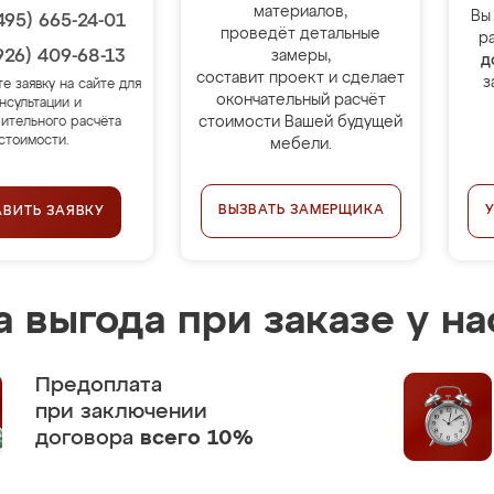
материалов,
Вы
495) 665-24-01
проведёт детальные
р
926) 409-68-13
замеры,
д
составит проект и сделает
з
те заявку на сайте для
окончательный расчёт
нсультации и
стоимости Вашей будущей
ительного расчёта
стоимости.
мебели.
ВЫЗВАТЬ ЗАМЕРЩИКА
АВИТЬ ЗАЯВКУ
 выгода при заказе у на
Предоплата
при заключении
договора
всего 10%