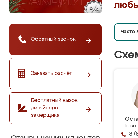
любы
Часто 
Обратный звонок
Схе
Заказать расчёт
Бесплатный вызов
дизайнера-
замерщика
Оста
Позвон
8 (