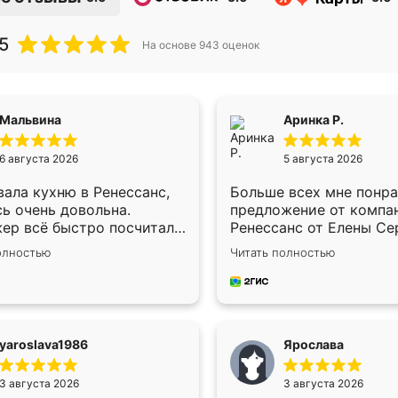
5
На основе
943
оценок
Мальвина
Аринка Р.
6 августа 2026
5 августа 2026
ала кухню в Ренессанс,
Больше всех мне понр
ь очень довольна.
предложение от компа
ер всё быстро посчитала,
Ренессанс от Елены Се
осы отвечала сразу.
Подходяшщая цена и к
олностью
Читать полностью
ик приехал в субботу,
сроки изготовления.
л к делу со всей
Приехавший для замер
твенностью. Собрали за
сотрудник Владислав 
ебята работали аккуратно,
по моему эскизу самы
ли почти не было.
подходящий вариант ш
yaroslava1986
Ярослава
во отличное, ящики ходят
Немного его видоизмен
 ничего не скрипит. Всё
получилось даже лучше
3 августа 2026
3 августа 2026
о как влитое.
хотела.