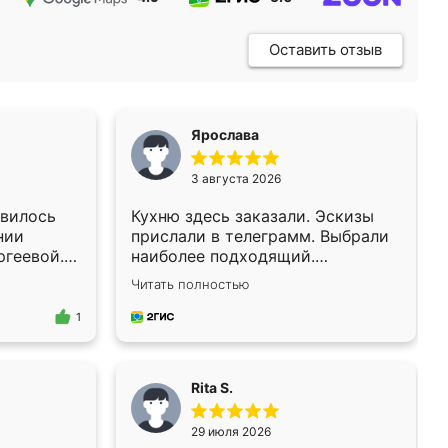
Оставить отзыв
Ярослава
3 августа 2026
авилось
Кухню здесь заказали. Эскизы
нии
прислали в телеграмм. Выбрали
ргеевой.
наиболее подходящий.
ороткие
Согласовали день для замера.
Читать полностью
Через 3 недели кухня была уже
а
готова. Остались довольны
1
предложил
работой. Спасибо Ренессанс
й
мебель за качественную работу!
кафа.
Rita S.
ил,
, чем я
29 июля 2026