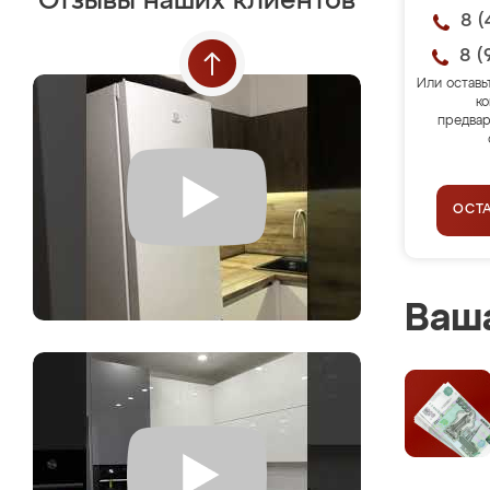
Отзывы наших клиентов
8 (
8 (
Или оставь
ко
предвар
ОСТ
Ваша