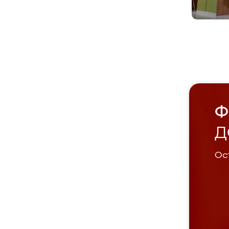
Ф
Д
Ост