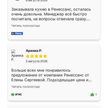
6 августа 2026
мебели буду заказывать только здесь.
Заказывала кухню в Ренессанс, осталась
очень довольна. Менеджер всё быстро
посчитала, на вопросы отвечала сразу.
Замерщик приехал в субботу, подошёл к
Читать полностью
делу со всей ответственностью. Собрали
за день, ребята работали аккуратно, даже
пыли почти не было. Качество отличное,
ящики ходят плавно, ничего не скрипит.
Всё подошло как влитое.
Аринка Р.
5 августа 2026
Больше всех мне понравилось
предложение от компании Ренессанс от
Елены Сергеевой. Подходяшщая цена и
короткие сроки изготовления. Приехавший
Читать полностью
для замера сотрудник Владислав
предложил по моему эскизу самый
1
подходящий вариант шкафа. Немного его
видоизменил, получилось даже лучше, чем