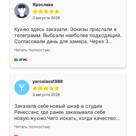
я хотела.
Ярослава
3 августа 2026
Кухню здесь заказали. Эскизы прислали в
телеграмм. Выбрали наиболее подходящий.
Согласовали день для замера. Через 3
недели кухня была уже готова. Остались
Читать полностью
довольны работой. Спасибо Ренессанс
мебель за качественную работу!
yaroslava1986
3 августа 2026
Заказала себе новый шкаф в студии
Ренессанс где ранее заказывала себе
новую кухню.Чего искать, когда качеством
вполне довольна. Служит кухня уже почти
Читать полностью
два года, нареканий нет.