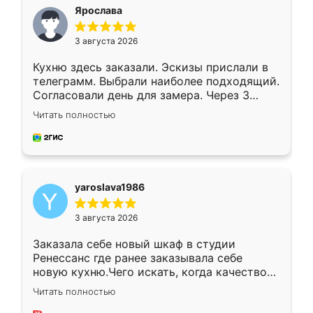
я хотела.
Ярослава
3 августа 2026
Кухню здесь заказали. Эскизы прислали в
телеграмм. Выбрали наиболее подходящий.
Согласовали день для замера. Через 3
недели кухня была уже готова. Остались
Читать полностью
довольны работой. Спасибо Ренессанс
мебель за качественную работу!
yaroslava1986
3 августа 2026
Заказала себе новый шкаф в студии
Ренессанс где ранее заказывала себе
новую кухню.Чего искать, когда качеством
вполне довольна. Служит кухня уже почти
Читать полностью
два года, нареканий нет.