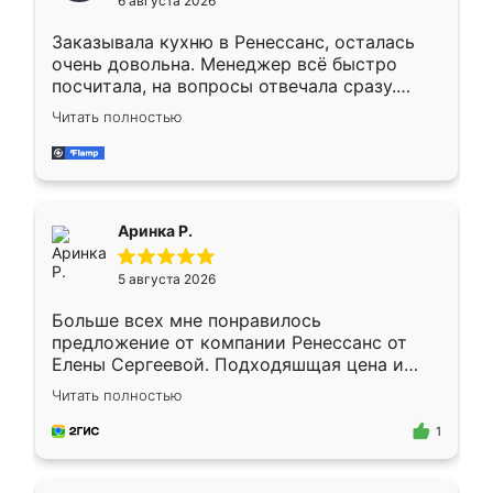
6 августа 2026
мебели буду заказывать только здесь.
Заказывала кухню в Ренессанс, осталась
очень довольна. Менеджер всё быстро
посчитала, на вопросы отвечала сразу.
Замерщик приехал в субботу, подошёл к
Читать полностью
делу со всей ответственностью. Собрали
за день, ребята работали аккуратно, даже
пыли почти не было. Качество отличное,
ящики ходят плавно, ничего не скрипит.
Всё подошло как влитое.
Аринка Р.
5 августа 2026
Больше всех мне понравилось
предложение от компании Ренессанс от
Елены Сергеевой. Подходяшщая цена и
короткие сроки изготовления. Приехавший
Читать полностью
для замера сотрудник Владислав
предложил по моему эскизу самый
1
подходящий вариант шкафа. Немного его
видоизменил, получилось даже лучше, чем