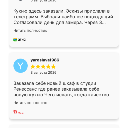
3 августа 2026
Кухню здесь заказали. Эскизы прислали в
телеграмм. Выбрали наиболее подходящий.
Согласовали день для замера. Через 3
недели кухня была уже готова. Остались
Читать полностью
довольны работой. Спасибо Ренессанс
мебель за качественную работу!
yaroslava1986
3 августа 2026
Заказала себе новый шкаф в студии
Ренессанс где ранее заказывала себе
новую кухню.Чего искать, когда качеством
вполне довольна. Служит кухня уже почти
Читать полностью
два года, нареканий нет.