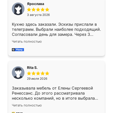
Ярослава
3 августа 2026
Кухню здесь заказали. Эскизы прислали в
телеграмм. Выбрали наиболее подходящий.
Согласовали день для замера. Через 3
недели кухня была уже готова. Остались
Читать полностью
довольны работой. Спасибо Ренессанс
мебель за качественную работу!
Rita S.
29 июля 2026
Заказывала мебель от Елены Сергеевой
Ренессанс. До этого рассматривала
несколько компаний, но в итоге выбрала
эту. Сначала обговорили условия, потом
Читать полностью
приехал замерщик, всё спокойно объяснил