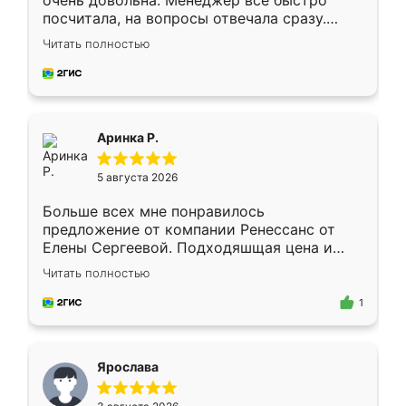
очень довольна. Менеджер всё быстро
посчитала, на вопросы отвечала сразу.
Замерщик приехал в субботу, подошёл к
Читать полностью
делу со всей ответственностью. Собрали
за день, ребята работали аккуратно, даже
пыли почти не было. Качество отличное,
ящики ходят плавно, ничего не скрипит.
Всё подошло как влитое.
Аринка Р.
5 августа 2026
Больше всех мне понравилось
предложение от компании Ренессанс от
Елены Сергеевой. Подходяшщая цена и
короткие сроки изготовления. Приехавший
Читать полностью
для замера сотрудник Владислав
предложил по моему эскизу самый
1
подходящий вариант шкафа. Немного его
видоизменил, получилось даже лучше, чем
я хотела.
Ярослава