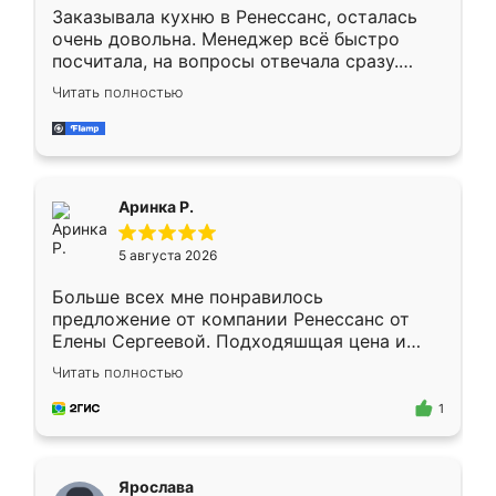
Заказывала кухню в Ренессанс, осталась
очень довольна. Менеджер всё быстро
посчитала, на вопросы отвечала сразу.
Замерщик приехал в субботу, подошёл к
Читать полностью
делу со всей ответственностью. Собрали
за день, ребята работали аккуратно, даже
пыли почти не было. Качество отличное,
ящики ходят плавно, ничего не скрипит.
Всё подошло как влитое.
Аринка Р.
5 августа 2026
Больше всех мне понравилось
предложение от компании Ренессанс от
Елены Сергеевой. Подходяшщая цена и
короткие сроки изготовления. Приехавший
Читать полностью
для замера сотрудник Владислав
предложил по моему эскизу самый
1
подходящий вариант шкафа. Немного его
видоизменил, получилось даже лучше, чем
я хотела.
Ярослава