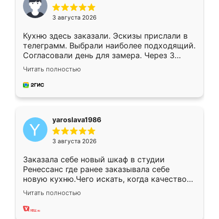
3 августа 2026
Кухню здесь заказали. Эскизы прислали в
телеграмм. Выбрали наиболее подходящий.
Согласовали день для замера. Через 3
недели кухня была уже готова. Остались
Читать полностью
довольны работой. Спасибо Ренессанс
мебель за качественную работу!
yaroslava1986
3 августа 2026
Заказала себе новый шкаф в студии
Ренессанс где ранее заказывала себе
новую кухню.Чего искать, когда качеством
вполне довольна. Служит кухня уже почти
Читать полностью
два года, нареканий нет.