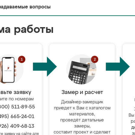
задаваемые вопросы
ма работы
вьте заявку
Замер и расчет
ите по номерам
Дизайнер-замерщик
800) 511-89-55
приедет к Вам с каталогом
материалов,
Вы
495) 665-24-01
проведёт детальные
р
926) 409-68-13
замеры,
д
составит проект и сделает
з
те заявку на сайте для