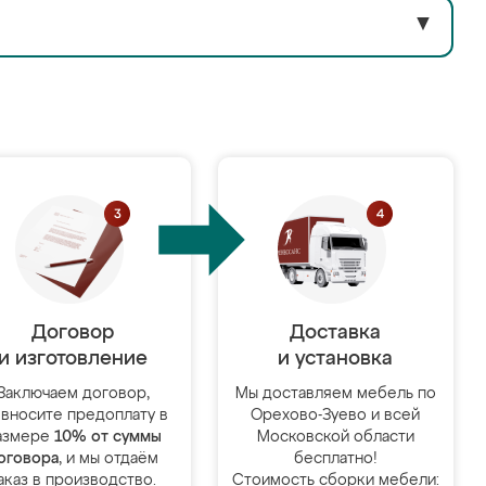
▼
Договор
Доставка
и изготовление
и установка
Заключаем договор,
Мы доставляем мебель по
 вносите предоплату в
Орехово-Зуево и всей
азмере
10% от суммы
Московской области
оговора
, и мы отдаём
бесплатно!
аказ в производство.
Стоимость сборки мебели: