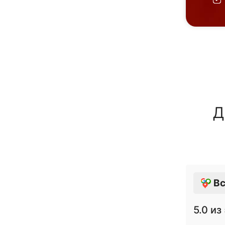
Д
Вс
5.0
из 