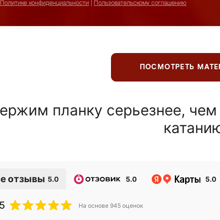
Политике конфиденциальности
|
Пользовательскому соглашению
ПОСМОТРЕТЬ МАТ
ержим планку серьезнее, чем
катани
е отзывы
5.0
5.0
5.0
5
На основе
945
оценок