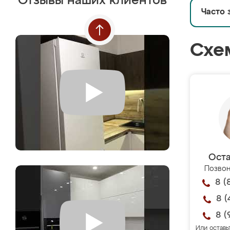
Отзывы наших клиентов
Часто 
Схе
Оста
Позвон
8 (
8 (
8 (
Или оставь