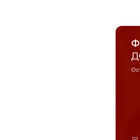
Ф
Д
Ост