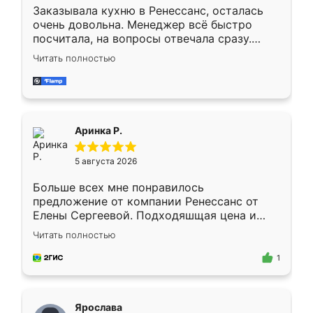
Заказывала кухню в Ренессанс, осталась
очень довольна. Менеджер всё быстро
посчитала, на вопросы отвечала сразу.
Замерщик приехал в субботу, подошёл к
Читать полностью
делу со всей ответственностью. Собрали
за день, ребята работали аккуратно, даже
пыли почти не было. Качество отличное,
ящики ходят плавно, ничего не скрипит.
Всё подошло как влитое.
Аринка Р.
5 августа 2026
Больше всех мне понравилось
предложение от компании Ренессанс от
Елены Сергеевой. Подходяшщая цена и
короткие сроки изготовления. Приехавший
Читать полностью
для замера сотрудник Владислав
предложил по моему эскизу самый
1
подходящий вариант шкафа. Немного его
видоизменил, получилось даже лучше, чем
я хотела.
Ярослава