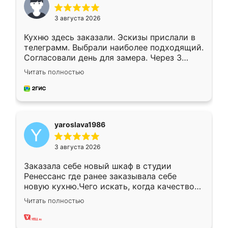
3 августа 2026
Кухню здесь заказали. Эскизы прислали в
телеграмм. Выбрали наиболее подходящий.
Согласовали день для замера. Через 3
недели кухня была уже готова. Остались
Читать полностью
довольны работой. Спасибо Ренессанс
мебель за качественную работу!
yaroslava1986
3 августа 2026
Заказала себе новый шкаф в студии
Ренессанс где ранее заказывала себе
новую кухню.Чего искать, когда качеством
вполне довольна. Служит кухня уже почти
Читать полностью
два года, нареканий нет.