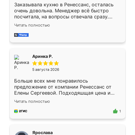
Заказывала кухню в Ренессанс, осталась
очень довольна. Менеджер всё быстро
посчитала, на вопросы отвечала сразу.
Замерщик приехал в субботу, подошёл к
Читать полностью
делу со всей ответственностью. Собрали
за день, ребята работали аккуратно, даже
пыли почти не было. Качество отличное,
ящики ходят плавно, ничего не скрипит.
Всё подошло как влитое.
Аринка Р.
5 августа 2026
Больше всех мне понравилось
предложение от компании Ренессанс от
Елены Сергеевой. Подходяшщая цена и
короткие сроки изготовления. Приехавший
Читать полностью
для замера сотрудник Владислав
предложил по моему эскизу самый
1
подходящий вариант шкафа. Немного его
видоизменил, получилось даже лучше, чем
я хотела.
Ярослава