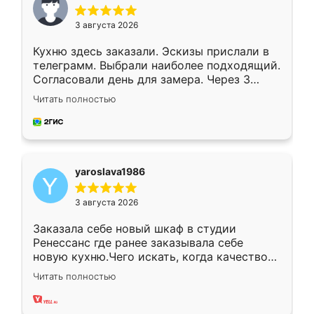
3 августа 2026
Кухню здесь заказали. Эскизы прислали в
телеграмм. Выбрали наиболее подходящий.
Согласовали день для замера. Через 3
недели кухня была уже готова. Остались
Читать полностью
довольны работой. Спасибо Ренессанс
мебель за качественную работу!
yaroslava1986
3 августа 2026
Заказала себе новый шкаф в студии
Ренессанс где ранее заказывала себе
новую кухню.Чего искать, когда качеством
вполне довольна. Служит кухня уже почти
Читать полностью
два года, нареканий нет.