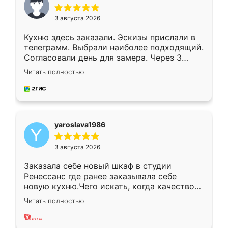
3 августа 2026
Кухню здесь заказали. Эскизы прислали в
телеграмм. Выбрали наиболее подходящий.
Согласовали день для замера. Через 3
недели кухня была уже готова. Остались
Читать полностью
довольны работой. Спасибо Ренессанс
мебель за качественную работу!
yaroslava1986
3 августа 2026
Заказала себе новый шкаф в студии
Ренессанс где ранее заказывала себе
новую кухню.Чего искать, когда качеством
вполне довольна. Служит кухня уже почти
Читать полностью
два года, нареканий нет.