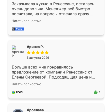
Заказывала кухню в Ренессанс, осталась
очень довольна. Менеджер всё быстро
посчитала, на вопросы отвечала сразу.
Замерщик приехал в субботу, подошёл к
Читать полностью
делу со всей ответственностью. Собрали
за день, ребята работали аккуратно, даже
пыли почти не было. Качество отличное,
ящики ходят плавно, ничего не скрипит.
Всё подошло как влитое.
Аринка Р.
5 августа 2026
Больше всех мне понравилось
предложение от компании Ренессанс от
Елены Сергеевой. Подходяшщая цена и
короткие сроки изготовления. Приехавший
Читать полностью
для замера сотрудник Владислав
предложил по моему эскизу самый
1
подходящий вариант шкафа. Немного его
видоизменил, получилось даже лучше, чем
я хотела.
Ярослава