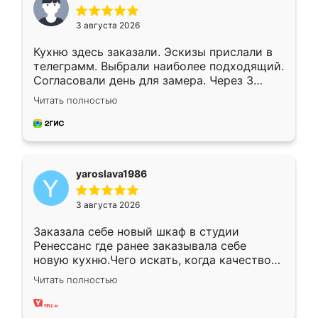
3 августа 2026
Кухню здесь заказали. Эскизы прислали в
телеграмм. Выбрали наиболее подходящий.
Согласовали день для замера. Через 3
недели кухня была уже готова. Остались
Читать полностью
довольны работой. Спасибо Ренессанс
мебель за качественную работу!
yaroslava1986
3 августа 2026
Заказала себе новый шкаф в студии
Ренессанс где ранее заказывала себе
новую кухню.Чего искать, когда качеством
вполне довольна. Служит кухня уже почти
Читать полностью
два года, нареканий нет.