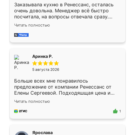
Заказывала кухню в Ренессанс, осталась
очень довольна. Менеджер всё быстро
посчитала, на вопросы отвечала сразу.
Замерщик приехал в субботу, подошёл к
Читать полностью
делу со всей ответственностью. Собрали
за день, ребята работали аккуратно, даже
пыли почти не было. Качество отличное,
ящики ходят плавно, ничего не скрипит.
Всё подошло как влитое.
Аринка Р.
5 августа 2026
Больше всех мне понравилось
предложение от компании Ренессанс от
Елены Сергеевой. Подходяшщая цена и
короткие сроки изготовления. Приехавший
Читать полностью
для замера сотрудник Владислав
предложил по моему эскизу самый
1
подходящий вариант шкафа. Немного его
видоизменил, получилось даже лучше, чем
я хотела.
Ярослава