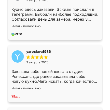
3 августа 2026
Кухню здесь заказали. Эскизы прислали в
телеграмм. Выбрали наиболее подходящий.
Согласовали день для замера. Через 3
недели кухня была уже готова. Остались
Читать полностью
довольны работой. Спасибо Ренессанс
мебель за качественную работу!
yaroslava1986
3 августа 2026
Заказала себе новый шкаф в студии
Ренессанс где ранее заказывала себе
новую кухню.Чего искать, когда качеством
вполне довольна. Служит кухня уже почти
Читать полностью
два года, нареканий нет.