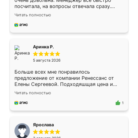
очень довольна. Менеджер всё быстро
посчитала, на вопросы отвечала сразу.
Замерщик приехал в субботу, подошёл к
Читать полностью
делу со всей ответственностью. Собрали
за день, ребята работали аккуратно, даже
пыли почти не было. Качество отличное,
ящики ходят плавно, ничего не скрипит.
Всё подошло как влитое.
Аринка Р.
5 августа 2026
Больше всех мне понравилось
предложение от компании Ренессанс от
Елены Сергеевой. Подходяшщая цена и
короткие сроки изготовления. Приехавший
Читать полностью
для замера сотрудник Владислав
предложил по моему эскизу самый
1
подходящий вариант шкафа. Немного его
видоизменил, получилось даже лучше, чем
я хотела.
Ярослава