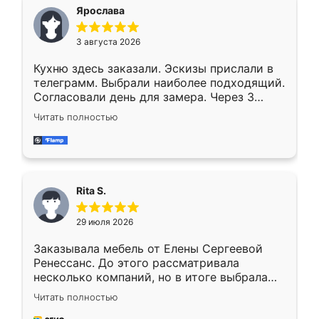
Ярослава
3 августа 2026
Кухню здесь заказали. Эскизы прислали в
телеграмм. Выбрали наиболее подходящий.
Согласовали день для замера. Через 3
недели кухня была уже готова. Остались
Читать полностью
довольны работой. Спасибо Ренессанс
мебель за качественную работу!
Rita S.
29 июля 2026
Заказывала мебель от Елены Сергеевой
Ренессанс. До этого рассматривала
несколько компаний, но в итоге выбрала
эту. Сначала обговорили условия, потом
Читать полностью
приехал замерщик, всё спокойно объяснил