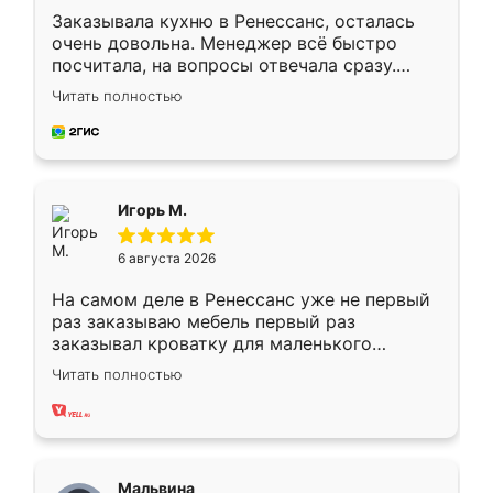
Заказывала кухню в Ренессанс, осталась
очень довольна. Менеджер всё быстро
посчитала, на вопросы отвечала сразу.
Замерщик приехал в субботу, подошёл к
Читать полностью
делу со всей ответственностью. Собрали
за день, ребята работали аккуратно, даже
пыли почти не было. Качество отличное,
ящики ходят плавно, ничего не скрипит.
Всё подошло как влитое.
Игорь М.
6 августа 2026
На самом деле в Ренессанс уже не первый
раз заказываю мебель первый раз
заказывал кроватку для маленького
ребёнка при его рождении ,во второй раз
Читать полностью
заказал шкаф-купе. По качеству очень
хорошее сборка достаточно быстрая,
также адекватные цены. До этого
сравнивал с разными конкурентами в этом
сегменте ,выбор у конкурентов куда
Мальвина