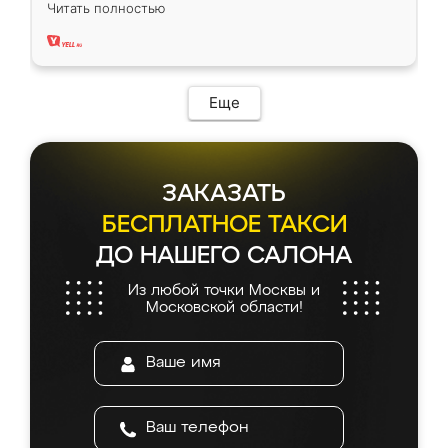
вполне довольна. Служит кухня уже почти
Читать полностью
два года, нареканий нет.
Еще
ЗАКАЗАТЬ
БЕСПЛАТНОЕ ТАКСИ
ДО НАШЕГО САЛОНА
Из любой точки Москвы и
Московской области!