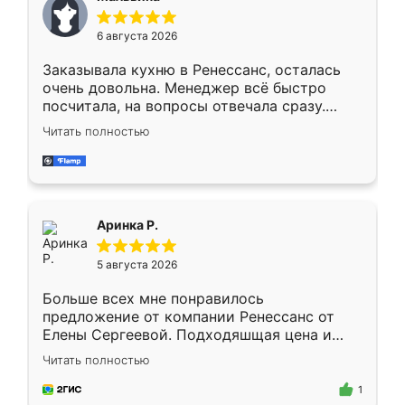
меньше, здесь же он более разнообразный.
Мне нравится ,если что-то потребуется из
6 августа 2026
мебели буду заказывать только здесь.
Заказывала кухню в Ренессанс, осталась
очень довольна. Менеджер всё быстро
посчитала, на вопросы отвечала сразу.
Замерщик приехал в субботу, подошёл к
Читать полностью
делу со всей ответственностью. Собрали
за день, ребята работали аккуратно, даже
пыли почти не было. Качество отличное,
ящики ходят плавно, ничего не скрипит.
Всё подошло как влитое.
Аринка Р.
5 августа 2026
Больше всех мне понравилось
предложение от компании Ренессанс от
Елены Сергеевой. Подходяшщая цена и
короткие сроки изготовления. Приехавший
Читать полностью
для замера сотрудник Владислав
предложил по моему эскизу самый
1