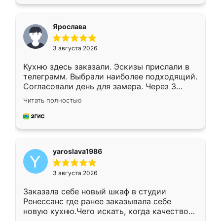
подходящий вариант шкафа. Немного его
видоизменил, получилось даже лучше, чем
я хотела.
Ярослава
3 августа 2026
Кухню здесь заказали. Эскизы прислали в
телеграмм. Выбрали наиболее подходящий.
Согласовали день для замера. Через 3
недели кухня была уже готова. Остались
Читать полностью
довольны работой. Спасибо Ренессанс
мебель за качественную работу!
yaroslava1986
3 августа 2026
Заказала себе новый шкаф в студии
Ренессанс где ранее заказывала себе
новую кухню.Чего искать, когда качеством