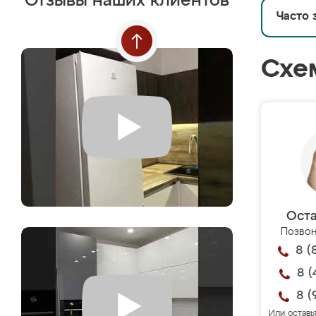
Отзывы наших клиентов
Часто 
Схе
Оста
Позвон
8 (
8 (
8 (
Или оставь