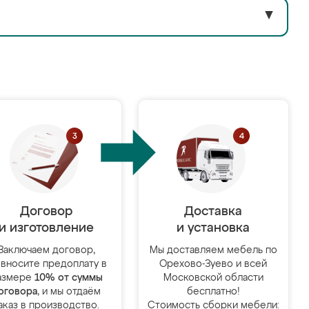
▼
Договор
Доставка
и изготовление
и установка
Заключаем договор,
Мы доставляем мебель по
 вносите предоплату в
Орехово-Зуево и всей
азмере
10% от суммы
Московской области
оговора
, и мы отдаём
бесплатно!
аказ в производство.
Стоимость сборки мебели: