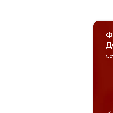
Ф
Д
Ост