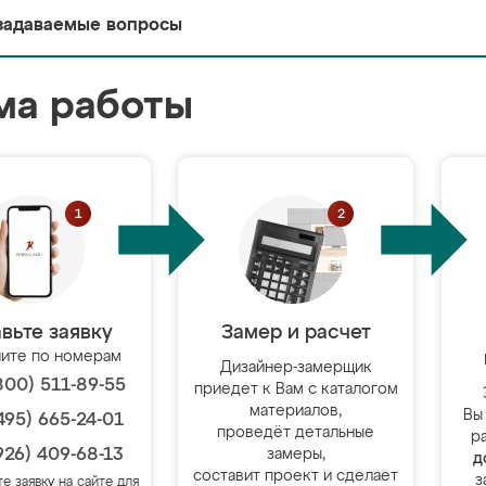
задаваемые вопросы
ма работы
вьте заявку
Замер и расчет
ите по номерам
Дизайнер-замерщик
800) 511-89-55
приедет к Вам с каталогом
материалов,
Вы
495) 665-24-01
проведёт детальные
р
926) 409-68-13
замеры,
д
составит проект и сделает
з
те заявку на сайте для