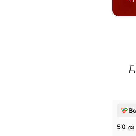
Д
Вс
5.0
из 