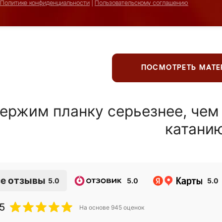
Политике конфиденциальности
|
Пользовательскому соглашению
ПОСМОТРЕТЬ МАТ
ержим планку серьезнее, чем
катани
е отзывы
5.0
5.0
5.0
5
На основе
945
оценок