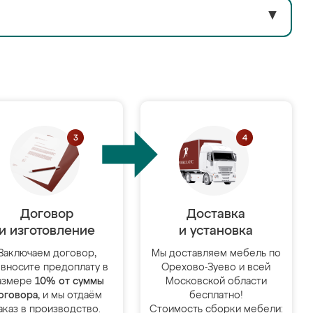
▼
Договор
Доставка
и изготовление
и установка
Заключаем договор,
Мы доставляем мебель по
 вносите предоплату в
Орехово-Зуево и всей
азмере
10% от суммы
Московской области
оговора
, и мы отдаём
бесплатно!
аказ в производство.
Стоимость сборки мебели: