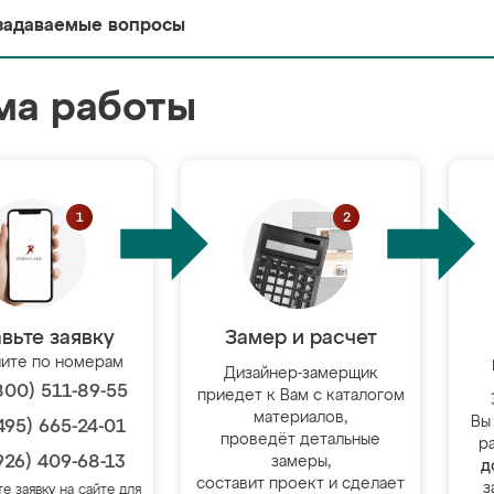
задаваемые вопросы
ма работы
вьте заявку
Замер и расчет
ите по номерам
Дизайнер-замерщик
800) 511-89-55
приедет к Вам с каталогом
материалов,
Вы
495) 665-24-01
проведёт детальные
р
926) 409-68-13
замеры,
д
составит проект и сделает
з
те заявку на сайте для