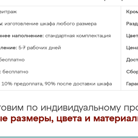
витраж
Кром
ы:
изготовление шкафа любого размера
Разд
ннее наполнение:
стандартная комплектация
Цвет
вление:
5-7 рабочих дней
Цена
бесплатно
Дост
:
бесплатно
Сбор
10% предоплата, 90% после доставки шкафа
Гара
товим по индивидуальному про
е размеры, цвета и материа