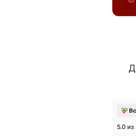
Д
Вс
5.0
из 