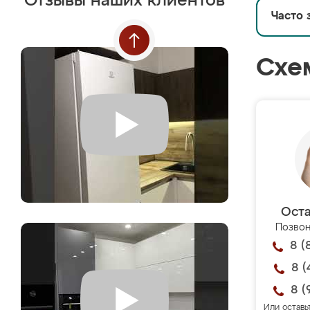
Отзывы наших клиентов
Часто 
Схе
Оста
Позвон
8 (
8 (
8 (
Или оставь