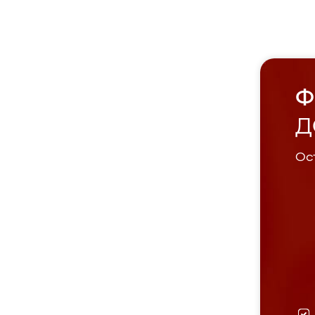
Ф
Д
Ост