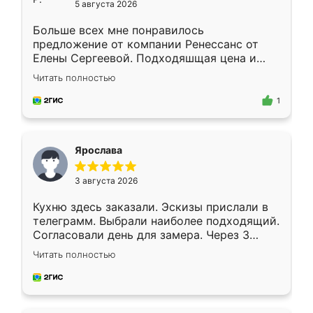
5 августа 2026
Больше всех мне понравилось
предложение от компании Ренессанс от
Елены Сергеевой. Подходяшщая цена и
короткие сроки изготовления. Приехавший
Читать полностью
для замера сотрудник Владислав
предложил по моему эскизу самый
1
подходящий вариант шкафа. Немного его
видоизменил, получилось даже лучше, чем
я хотела.
Ярослава
3 августа 2026
Кухню здесь заказали. Эскизы прислали в
телеграмм. Выбрали наиболее подходящий.
Согласовали день для замера. Через 3
недели кухня была уже готова. Остались
Читать полностью
довольны работой. Спасибо Ренессанс
мебель за качественную работу!