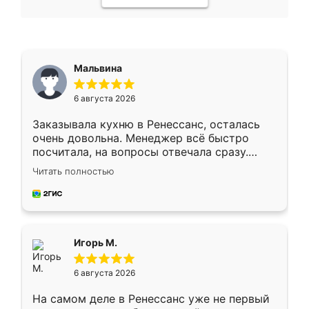
Мальвина
6 августа 2026
Заказывала кухню в Ренессанс, осталась
очень довольна. Менеджер всё быстро
посчитала, на вопросы отвечала сразу.
Замерщик приехал в субботу, подошёл к
Читать полностью
делу со всей ответственностью. Собрали
за день, ребята работали аккуратно, даже
пыли почти не было. Качество отличное,
ящики ходят плавно, ничего не скрипит.
Всё подошло как влитое.
Игорь М.
6 августа 2026
На самом деле в Ренессанс уже не первый