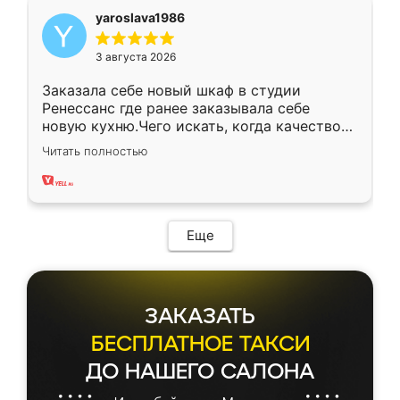
yaroslava1986
3 августа 2026
Заказала себе новый шкаф в студии
Ренессанс где ранее заказывала себе
новую кухню.Чего искать, когда качеством
вполне довольна. Служит кухня уже почти
Читать полностью
два года, нареканий нет.
Еще
ЗАКАЗАТЬ
БЕСПЛАТНОЕ ТАКСИ
ДО НАШЕГО САЛОНА