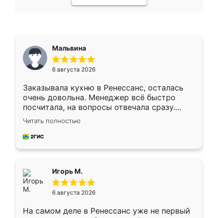
Мальвина
6 августа 2026
Заказывала кухню в Ренессанс, осталась
очень довольна. Менеджер всё быстро
посчитала, на вопросы отвечала сразу.
Замерщик приехал в субботу, подошёл к
Читать полностью
делу со всей ответственностью. Собрали
за день, ребята работали аккуратно, даже
пыли почти не было. Качество отличное,
ящики ходят плавно, ничего не скрипит.
Всё подошло как влитое.
Игорь М.
6 августа 2026
На самом деле в Ренессанс уже не первый