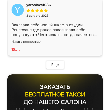
yaroslava1986
3 августа 2026
Заказала себе новый шкаф в студии
Ренессанс где ранее заказывала себе
новую кухню.Чего искать, когда качеством
вполне довольна. Служит кухня уже почти
Читать полностью
два года, нареканий нет.
Еще
ЗАКАЗАТЬ
БЕСПЛАТНОЕ ТАКСИ
ДО НАШЕГО САЛОНА