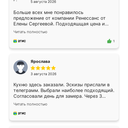
5 августа 2026
Больше всех мне понравилось
предложение от компании Ренессанс от
Елены Сергеевой. Подходяшщая цена и
короткие сроки изготовления. Приехавший
Читать полностью
для замера сотрудник Владислав
предложил по моему эскизу самый
1
подходящий вариант шкафа. Немного его
видоизменил, получилось даже лучше, чем
я хотела.
Ярослава
3 августа 2026
Кухню здесь заказали. Эскизы прислали в
телеграмм. Выбрали наиболее подходящий.
Согласовали день для замера. Через 3
недели кухня была уже готова. Остались
Читать полностью
довольны работой. Спасибо Ренессанс
мебель за качественную работу!